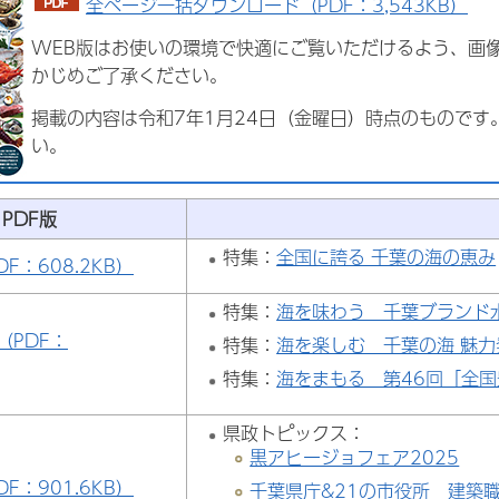
全ページ一括ダウンロード（PDF：3,543KB）
WEB版はお使いの環境で快適にご覧いただけるよう、画
かじめご了承ください。
掲載の内容は令和7年1月24日（金曜日）時点のもので
い。
PDF版
特集：
全国に誇る 千葉の海の恵み
DF：608.2KB）
特集：
海を味わう 千葉ブランド
（PDF：
特集：
海を楽しむ 千葉の海 魅
特集：
海をまもる 第46回「全
県政トピックス：
黒アヒージョフェア2025
DF：901.6KB）
千葉県庁&21の市役所 建築