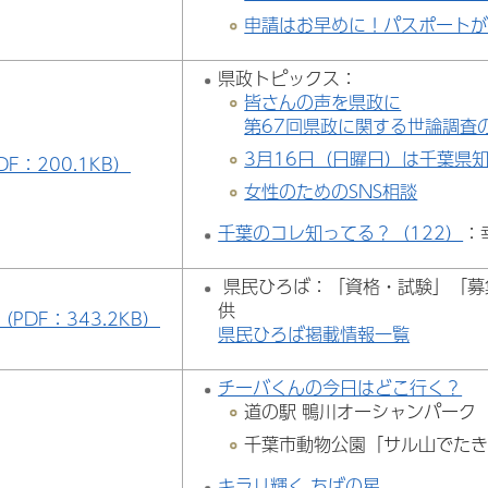
申請はお早めに！パスポート
県政トピックス：
皆さんの声を県政に
第67回県政に関する世論調査
3月16日（日曜日）は千葉県
DF：200.1KB）
女性のためのSNS相談
千葉のコレ知ってる？（122）
：
県民ひろば：「資格・試験」「募
供
（PDF：343.2KB）
県民ひろば掲載情報一覧
チーバくんの今日はどこ行く？
道の駅 鴨川オーシャンパーク
千葉市動物公園「サル山でた
キラリ輝く ちばの星