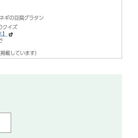
ネギの豆腐グラタン
のクイズ
ス】
で
み掲載しています）