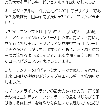
ある大会を目指しキービジュアルを作成いたしました。
キービジュアルは「株式会社ZOZO」のデザイナーであ
る佐藤敦施氏、田中菜南子氏にデザインしていただきま
した。
デザインコンセプトは「青い空と、青い海と、青い風
と、アクアラインのランナーと」です。青い空・青い海
を全面に押し出し、アクアラインを象徴する「ブルー」
で爽やかさと広がりを演出するとともに、波・風・橋の
曲線は流れるようなラインで、360度海と青空に囲まれ
たコースビジュアルを表現しています。
また、ランナーをビビットなカラーで表現し、元気さと
未来に向けた挑戦やポジティブなエネルギーを強調いた
しました。
ちばアクアラインマラソンの最大の魅力である「青く雄
大な海と空に囲まれ、アクアラインの風を感じながら駆
け抜ける爽快感」を鮮やかな色使いで表現していただけ