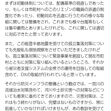
まずは初動体制については、配備基準の見直しであった
り、もしくは市町村へのこのリエゾンの職員の派遣の制
度化であったり、初動対応を迅速に行うための様々な取
組に関しては整備をされ、これまでも様々台風等もしく
は集中豪雨とありましたけれども、これに関しては適切
に対応できたと思っております。
また、この能登半島地震を受けての孤立集落対策につい
ても先般私も現地視察をさせていただきましたけれど
も、孤立集落対策について緊急事業を創設して現在市町
村とともに対策に取り組んでいるというところ、それか
ら被災者支援システムの全県での運用を目指しての取組
含めて、DXの取組が行われていると思っています。
それから防災インフラの整備という観点では、一宮川の
流域治水対策含めて、河川や土砂災害への対策などにつ
いても着実に進めてきておりますので、災害対策は、こ
れはもう終わりがない、完璧はないものですから、常に
前進していかなければいけませんが、あの教訓を受けて