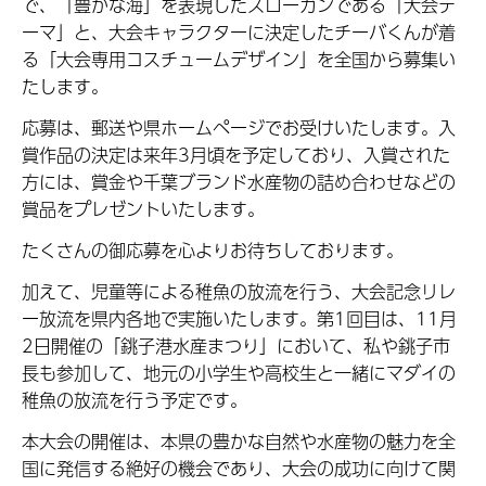
で、「豊かな海」を表現したスローガンである「大会テ
ーマ」と、大会キャラクターに決定したチーバくんが着
る「大会専用コスチュームデザイン」を全国から募集い
たします。
応募は、郵送や県ホームページでお受けいたします。入
賞作品の決定は来年3月頃を予定しており、入賞された
方には、賞金や千葉ブランド水産物の詰め合わせなどの
賞品をプレゼントいたします。
たくさんの御応募を心よりお待ちしております。
加えて、児童等による稚魚の放流を行う、大会記念リレ
ー放流を県内各地で実施いたします。第1回目は、11月
2日開催の「銚子港水産まつり」において、私や銚子市
長も参加して、地元の小学生や高校生と一緒にマダイの
稚魚の放流を行う予定です。
本大会の開催は、本県の豊かな自然や水産物の魅力を全
国に発信する絶好の機会であり、大会の成功に向けて関