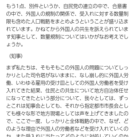
もう1点、別件というか、自民党の連立の中で、合意書
の中で、外国人の規制の関係で、受入れに対する数量制
限も含めた人口戦略をまとめようということが盛り込ま
れています。かねてから外国人の共生を訴えられていま
す知事として、数量規制についてはいかがなお考えでし
ょうか。
（知事）
まず私たちは、そもそもこの外国人の問題についてしっ
かりとした司令塔がないままに、なし崩し的に外国人労
働、いわゆる雇用の受け皿としての外国人労働者を受け
入れてきた結果、住民との共生について地方自治体任せ
になってきたという部分について、我々としては、ずっ
とこれは知事会としても、それから指定都市市長会とし
ても様々な形で地方現場としては声を上げてきましたの
で、ここで一度、しっかりと全体戦略の中で、なぜ、ど
のような理由で外国人の労働者などを受け入れていくの
か、また受入れに当たってどのように対処していくのか