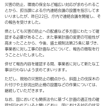
災害の防止、環境の保全など幅広い対応が求められるこ
とから、担当課による庁内連絡会議の設置を指示してま
いりましたが、昨日22日、庁内で連絡会議を開催し、そ
の報告を受けました。
県としても災害の防止への配慮など多方面にわたって確
認する必要があること、また事業計画の変更の可能性が
高まったことから、今後、盛土規制法第25条に基づき、
事業者に対し工事の計画などについて、報告の徴取を行
うことといたしました。
併せて報告内容を確認する間、事業者に対して新たな工
事は行わないよう求めてまいります。
ただし、現地の災害防止の観点から、斜面上の伐採木の
片付けや土砂流出防止柵の設置などの作業については、
継続していただきます。
なお、国においても関係法令に基づく計画の適正性の確
認が行われていると聞いており、国における対応の状況