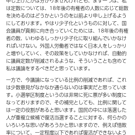
申し上げたかは分かりませんけれども、まず一つは、私
は定数については、18年後の有権者の人数に応じて総数
を決めるのはどうかというのを以前より申し上げるよう
にしております。やはり少子化というものに対して、国
会議員が真剣に向き合っていくためには、18年後の有権
者の数、いわゆるしっかり少子化に取り組んでいかなけ
ればいけない。外国人労働者ではなく日本人をしっかり
と増やしていく、その政策をしていかなければ、自動的
に議員定数が削減されるような、そういうことも含めて
私は議論をするべきだと思っています。
一方で、今議論になっている比例の削減であれば、これ
は少数意見がなかなか通らないのは事実だと思っていま
す。小選挙区制度というのは非常に死に票が多い制度に
なっておりますので、その補完としても、比例に関して
は一定の役割があると思います。国民の中には落選した
人が重複立候補で復活当選することに対する、何らかの
いろいろな思いがあろうかと思いますので、例えば惜敗
率について、一定程度以下であれば復活ができないよう