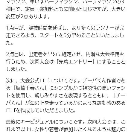
マラソン、車いすハーフマラソン、ハーフマラソンの3
種目で、定員・参加料ともに前回と同じですが、大きい
変更が2点あります。
1点目が、競技時間を延ばし、より多くのランナーが完
走できるよう、スタートを5分早めることにいたしまし
た。
2点目は、出走者を早めに確定させ、円滑な大会準備を
行うため、次回大会は「先着エントリー」にすることと
しました。
次に、大会公式ロゴについてです。チーバくん作者であ
る「坂崎千春さん」にシンプルかつ視認性の高いフォン
トを使用し、親しみやすさを表現するとともに、「チー
バくん」が海の上を走っているかのような躍動感のある
ロゴを作成していただきました。
最後にキービジュアルについてです。次回大会では、こ
れまで以上に女性や若者が参加したくなるような魅力の