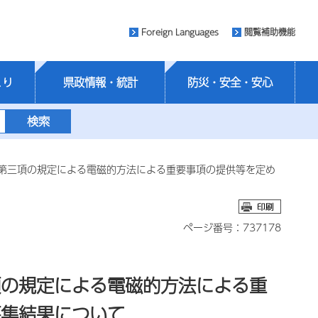
Foreign Languages
閲覧補助機能
くり
県政情報・統計
防災・安全・安心
第三項の規定による電磁的方法による重要事項の提供等を定め
ページ番号：737178
項の規定による電磁的方法による重
募集結果について