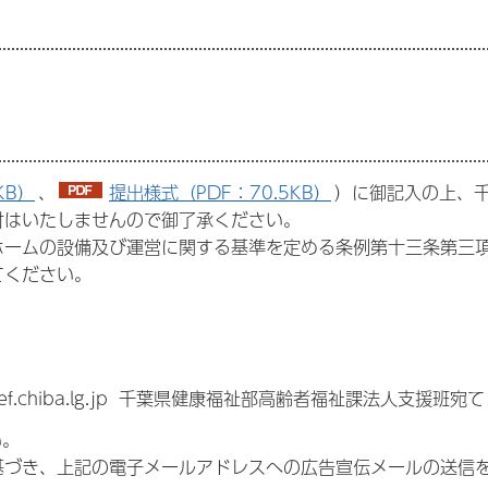
KB）
、
提出様式（PDF：70.5KB）
）に御記入の上、
付はいたしませんので御了承ください。
ホームの設備及び運営に関する基準を定める条例第十三条第三
てください。
f.chiba.lg.jp 千葉県健康福祉部高齢者福祉課法人支援班宛て
い。
づき、上記の電子メールアドレスへの広告宣伝メールの送信