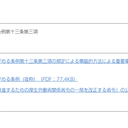
条例第十三条第三項
定める条例第十三条第三項の規定による電磁的方法による重要事
る条例（抜粋）（PDF：77.4KB）
進するための厚生労働省関係省令の一部を改正する省令」の公布に