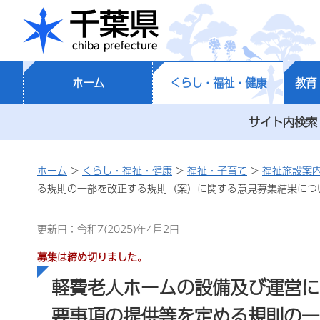
千葉県
ホーム
くらし・福祉・健康
教育
サイト内検索
ホーム
>
くらし・福祉・健康
>
福祉・子育て
>
福祉施設案
る規則の一部を改正する規則（案）に関する意見募集結果につ
更新日：令和7(2025)年4月2日
募集は締め切りました。
軽費老人ホームの設備及び運営に
要事項の提供等を定める規則の一