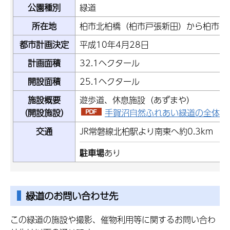
公園種別
緑道
所在地
柏市北柏橋（柏市戸張新田）から柏市手
都市計画決定
平成10年4月28日
計画面積
32.1ヘクタール
開設面積
25.1ヘクタール
施設概要
遊歩道、休息施設（あずまや）
（開設施設）
手賀沼自然ふれあい緑道の全体図（
交通
JR常磐線北柏駅より南東へ約0.3km
駐車場
あり
緑道のお問い合わせ先
この緑道の施設や撮影、催物利用等に関するお問い合わ