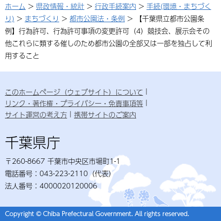
ホーム
>
県政情報・統計
>
行政手続案内
>
手続(環境・まちづく
り)
>
まちづくり
>
都市公園法・条例
> 【千葉県立都市公園条
例】行為許可、行為許可事項の変更許可（4）競技会、展示会その
他これらに類する催しのため都市公園の全部又は一部を独占して利
用すること
このホームページ（ウェブサイト）について
リンク・著作権・プライバシー・免責事項等
サイト運営の考え方
携帯サイトのご案内
千葉県庁
〒260-8667 千葉市中央区市場町1-1
電話番号：043-223-2110（代表）
法人番号：4000020120006
Copyright © Chiba Prefectural Government. All rights reserved.