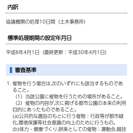
内訳
協議機関の処理10日間（土木事務所）
標準処理期間の設定年月日
平成8年4月1日（最終更新：平成30年4月1日）
審査基準
催物を行う場合は,次のいずれにも該当するものであ
ること。
（1）当該公園に催物を行うための場所があること。
（2）催物の内容が,次に掲げる都市公園の本来の利用
目的にあったものであること。
(a)公共的な趣旨のもとに行う催物：行政等が都市緑
化,環境保護等社会意識の向上のために行うもの。
(b)体力・健康づくり,娯楽としての催物：運動会,競技