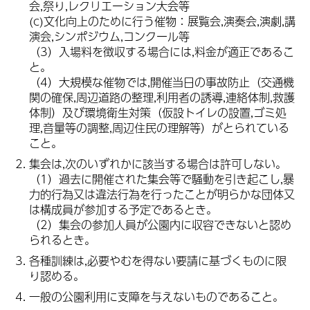
会,祭り,レクリエーション大会等
(c)文化向上のために行う催物：展覧会,演奏会,演劇,講
演会,シンポジウム,コンクール等
（3）入場料を徴収する場合には,料金が適正であるこ
と。
（4）大規模な催物では,開催当日の事故防止（交通機
関の確保,周辺道路の整理,利用者の誘導,連絡体制,救護
体制）及び環境衛生対策（仮設トイレの設置,ゴミ処
理,音量等の調整,周辺住民の理解等）がとられている
こと。
集会は,次のいずれかに該当する場合は許可しない。
（1）過去に開催された集会等で騒動を引き起こし,暴
力的行為又は違法行為を行ったことが明らかな団体又
は構成員が参加する予定であるとき。
（2）集会の参加人員が公園内に収容できないと認め
られるとき。
各種訓練は,必要やむを得ない要請に基づくものに限
り認める。
一般の公園利用に支障を与えないものであること。