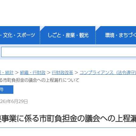
・文化・スポーツ
しごと・産業・観光
環境・まちづ
報・統計
>
組織・行財政
>
行財政改革
>
コンプライアンス（法令遵守
る市町負担金の議会への上程漏れについて
26)年6月29日
良事業に係る市町負担金の議会への上程