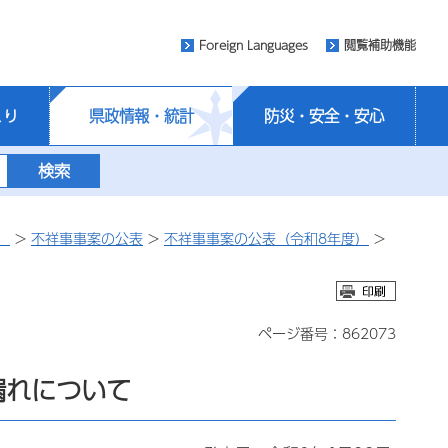
Foreign Languages
閲覧補助機能
くり
県政情報・統計
防災・安全・安心
）
>
不祥事事案の公表
>
不祥事事案の公表（令和8年度）
>
ページ番号：862073
漏れについて