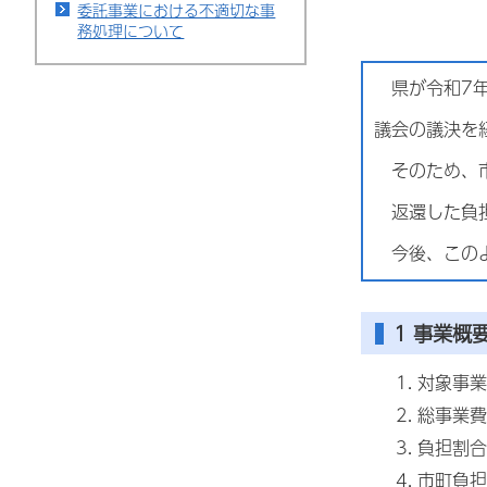
委託事業における不適切な事
務処理について
県が令和7年
議会の議決を
そのため、市
返還した負担
今後、このよ
1 事業概
対象事業
総事業費 
負担割合
市町負担金