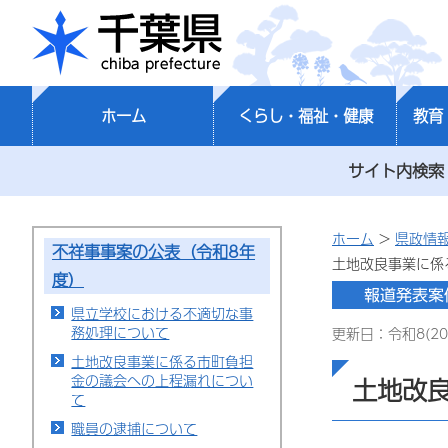
千葉県
ホーム
くらし・福祉・健康
教育
サイト内検索
ホーム
>
県政情
不祥事事案の公表（令和8年
土地改良事業に係
度）
県立学校における不適切な事
務処理について
更新日：令和8(20
土地改良事業に係る市町負担
金の議会への上程漏れについ
土地改
て
職員の逮捕について