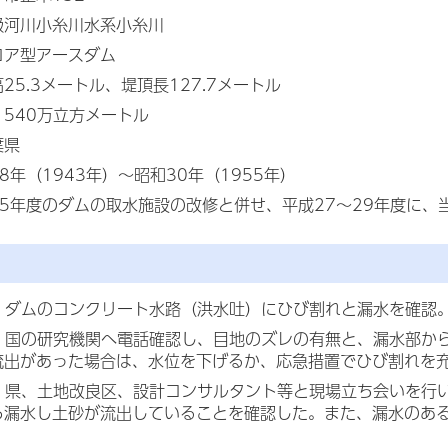
級河川小糸川水系小糸川
コア型アースダム
25.3メートル、堤頂長127.7メートル
540万立方メートル
葉県
8年（1943年）～昭和30年（1955年）
25年度のダムの取水施設の改修と併せ、平成27～29年度に、
に、ダムのコンクリート水路（洪水吐）にひび割れと漏水を確認
に、国の研究機関へ電話確認し、目地のズレの有無と、漏水部か
流出があった場合は、水位を下げるか、応急措置でひび割れを
に、県、土地改良区、設計コンサルタント等と現場立ち会いを行
ら漏水し土砂が流出していることを確認した。また、漏水のあ