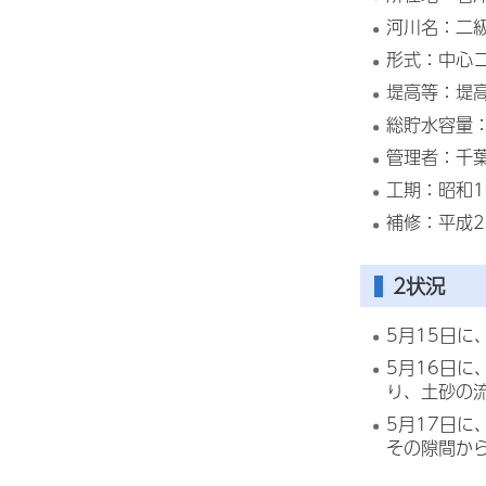
河川名：二
形式：中心
堤高等：堤高
総貯水容量：
管理者：千
工期：昭和1
補修：平成
2状況
5月15日
5月16日
り、土砂の
5月17日
その隙間か