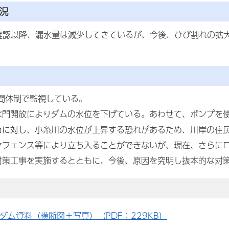
況
の確認以降、漏水量は減少してきているが、今後、ひび割れの拡
時間体制で監視している。
水門開放によりダムの水位を下げている。あわせて、ポンプを
市に対し、小糸川の水位が上昇する恐れがあるため、川岸の住
々フェンス等により立ち入ることができないが、現在、さらに
対策工事を実施するとともに、今後、原因を究明し抜本的な対
ダム資料（横断図＋写真）（PDF：229KB）