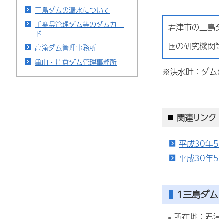
三島ダムの漏水について
千葉県管理ダム等のダムカー
君津市の三島
ド
国の研究機関
高滝ダム管理事務所
亀山・片倉ダム管理事務所
※洪水吐：ダム
関連リンク
平成30年
平成30年
1三島ダ
所在地：君津