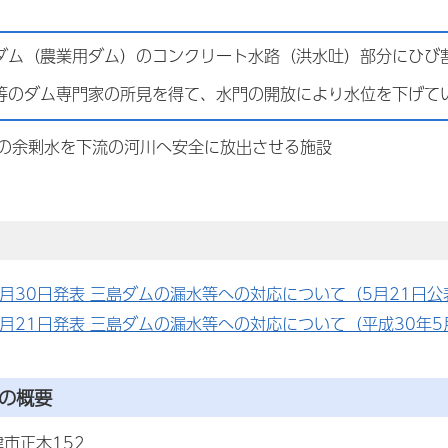
ダム（農業用ダム）のコンクリート水路（洪水吐）部分にひび
等のダム専門家の所見を得て、水門の開放により水位を下げて
の余剰水を下流の河川へ安全に放出させる施設
5月30日発表 三島ダムの漏水等への対応について（5月21日
5月21日発表 三島ダムの漏水等への対応について（平成30年5
ムの概要
市正木152