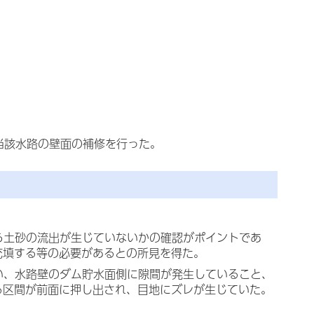
当該水路の壁面の補修を行った。
。
ら土砂の流出が生じていないかの確認がポイントであ
充填する等の必要があるとの所見を得た。
い、水路壁のダム貯水面側に隙間が発生していること、
る区間が前面に押し出され、目地にズレが生じていた。