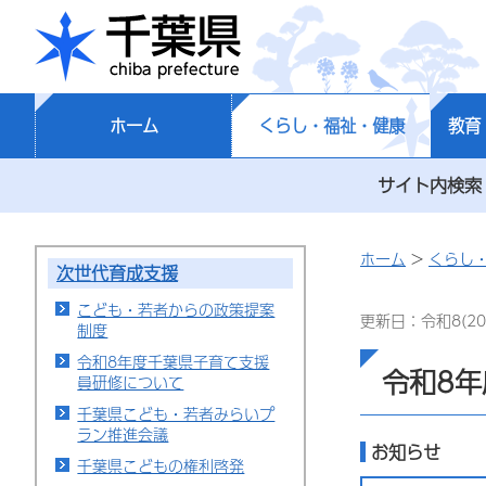
千葉県
ホーム
くらし・福祉・健康
教育
サイト内検索
ホーム
>
くらし
次世代育成支援
こども・若者からの政策提案
更新日：令和8(20
制度
令和8年度千葉県子育て支援
令和8
員研修について
千葉県こども・若者みらいプ
ラン推進会議
お知らせ
千葉県こどもの権利啓発