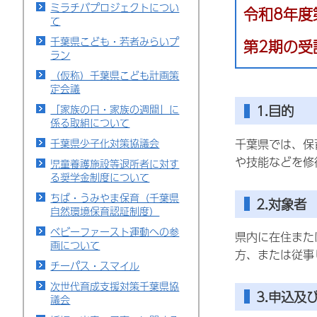
ミラチバプロジェクトについ
令和8年度
て
千葉県こども・若者みらいプ
第2期の受
ラン
（仮称）千葉県こども計画策
定会議
1.目的
「家族の日・家族の週間」に
係る取組について
千葉県では、保
千葉県少子化対策協議会
や技能などを修
児童養護施設等退所者に対す
る奨学金制度について
ちば・うみやま保育（千葉県
2.対象者
自然環境保育認証制度）
ベビーファースト運動への参
県内に在住また
画について
方、または従事
チーパス・スマイル
次世代育成支援対策千葉県協
3.
申込及
議会