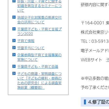
妊娠・出産・子育てに関する
研修内容に関す
知識を普及するセミナーにつ
いて
地域少子化対策重点推進交付
金の活用について
〒164-000
千葉県子ども・子育て支援プ
株式会社東京リ
ラン2020
子育て情報
TEL：03-59
児童手当について
電子メールアドレス
企業参画型子育て支援事業の
WEBサイト
実施について
千葉県子ども・子育て会議
子どもの意識・実態調査につ
※申込多数の場
いて「子どもの権利・参画の
ための研究会」による調査実
予め了承くださ
施結果（概要版）
4.修了証