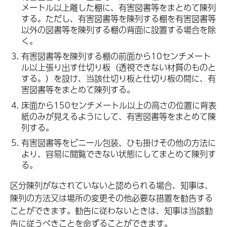
メートル以上離した棚に、有害図書等をまとめて陳列
する。ただし、有害図書等を陳列する棚を有害図書等
以外の図書等を陳列する棚の背面に設置する場合を除
く。
有害図書等を陳列する棚の前面から10センチメート
ル以上張り出す仕切り板（透視できない材質のものと
する。）を設け、当該仕切り板と仕切り板の間に、有
害図書等をまとめて陳列する。
床面から150センチメートル以上の高さの位置に背表
紙のみが見えるようにして、有害図書等をまとめて陳
列する。
有害図書等をビニール包装、ひも掛けその他の方法に
より、容易に閲覧できない状態にしてまとめて陳列す
る。
区分陳列がなされていないと認められる場合、知事は、
陳列の方法又は場所の変更その他必要な措置を勧告する
ことができます。勧告に従わないときは、知事は当該勧
告に従うべきことを命ずることができます。