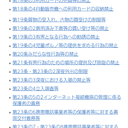
第18条の3利用カードの売買等の禁止
第18条の4自動販売機への利用カードの収納禁止
第19条質物の受入れ、古物の買受けの制限等
第19条の2着用済み下着等の買い受け等の禁止
第19条の3有害となる行為への勧誘の禁止
第19条の4児童ポルノ等の提供を求める行為の禁止
第20条みだらな性行為等の禁止
第21条有害行為のための場所の提供及び周旋の禁止
第23条・第23条の2深夜外出の制限
第23条の3深夜における入場の禁止等
第23条の4立入調査等
第23条の5の2インターネット接続機器の管理に係る
保護者の責務
第23条の6携帯電話事業者等の保護者等に対する書
面交付義務等
第23条の7・第23条の8携帯電話事業者等に対する