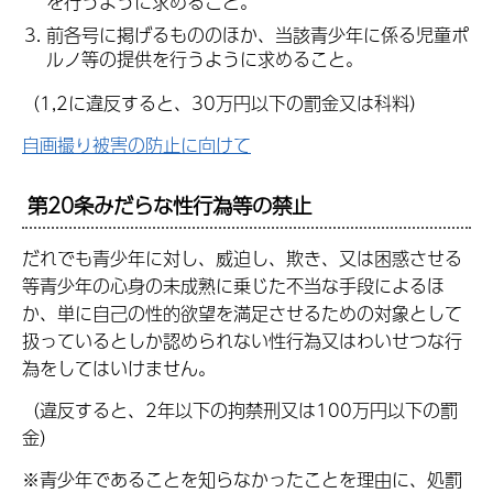
を行うように求めること。
前各号に掲げるもののほか、当該青少年に係る児童ポ
ルノ等の提供を行うように求めること。
（1,2に違反すると、30万円以下の罰金又は科料）
自画撮り被害の防止に向けて
第20条みだらな性行為等の禁止
だれでも青少年に対し、威迫し、欺き、又は困惑させる
等青少年の心身の未成熟に乗じた不当な手段によるほ
か、単に自己の性的欲望を満足させるための対象として
扱っているとしか認められない性行為又はわいせつな行
為をしてはいけません。
（違反すると、2年以下の拘禁刑又は100万円以下の罰
金）
※青少年であることを知らなかったことを理由に、処罰