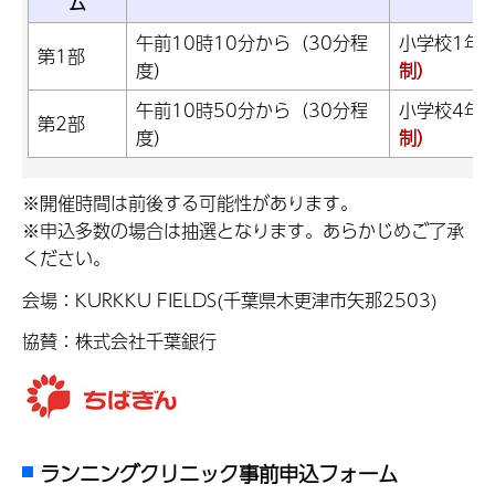
ム
午前10時10分から（30分程
小学校1年生
第1部
度）
制）
午前10時50分から（30分程
小学校4年生
第2部
度）
制）
※開催時間は前後する可能性があります。
※申込多数の場合は抽選となります。あらかじめご了承
ください。
会場：KURKKU FIELDS(千葉県木更津市矢那2503)
協賛：株式会社千葉銀行
ランニングクリニック事前申込フォーム