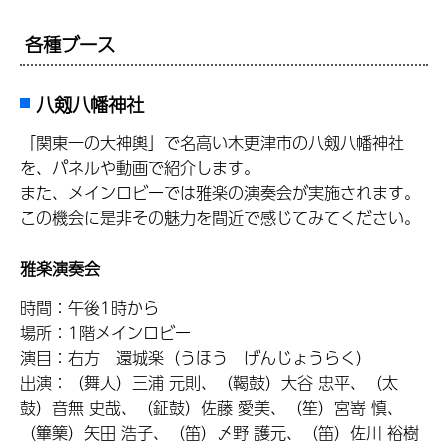
各種ブース
八剱八幡神社
「関東一の大神輿」で名高い木更津市の八剱八幡神社
を、パネルや動画で紹介します。
また、メインロビーでは雅楽の演奏会が実施されます。
この機会に是非その魅力を間近で感じてみてください。
雅楽演奏会
時間：午後1時から
場所：1階メインロビー
演目：右方 還城楽（うほう げんじょうらく）
出演：（舞人）三浦 元則、（鞨鼓）大谷 忠平、（太
鼓）音無 史哉、（鉦鼓）佐藤 愛美、（笙）宮嵜 慎、
（篳篥）矢田 浩子、（笛）〆野 護元、（笛）佐川 裕樹