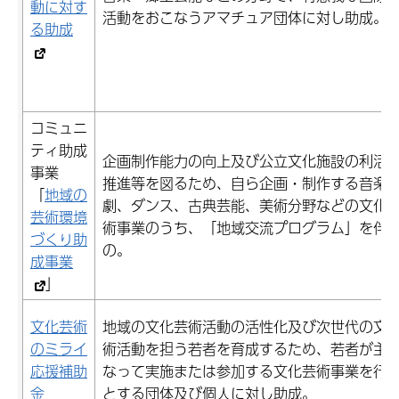
動に対す
活動をおこなうアマチュア団体に対し助成。
る助成
コミュニ
ティ助成
企画制作能力の向上及び公立文化施設の利活
事業
推進等を図るため、自ら企画・制作する音楽
「
地域の
劇、ダンス、古典芸能、美術分野などの文化
芸術環境
術事業のうち、「地域交流プログラム」を伴
づくり助
の。
成事業
」
文化芸術
地域の文化芸術活動の活性化及び次世代の文
のミライ
術活動を担う若者を育成するため、若者が主
応援補助
なって実施または参加する文化芸術事業を行
金
とする団体及び個人に対し助成。