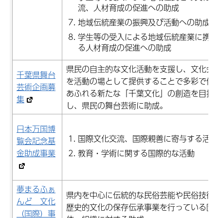
流、人材育成の促進への助成
地域伝統産業の振興及び活動への助成
学生等の受入による地域伝統産業に携わ
る人材育成の促進への助成
県民の自主的な文化活動を支援し、文化会
千葉県舞台
を活動の場として提供することで多彩で個
芸術企画募
あふれる新たな「千葉文化」の創造を目指
集
し、県民の舞台芸術に助成。
日本万国博
国際文化交流、国際親善に寄与する活動
覧会記念基
金助成事業
教育・学術に関する国際的な活動
夢まるふぁ
県内を中心に伝統的な民俗芸能や民俗技術
んど 文化
歴史的文化の保存伝承事業を行っている団
（国際）事