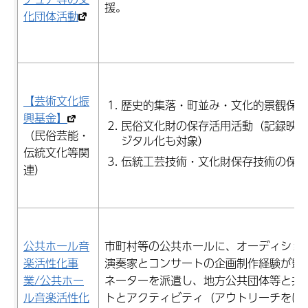
援。
化団体活動
【芸術文化振
歴史的集落・町並み・文化的景観保存
興基金】
民俗文化財の保存活用活動（記録映像
（民俗芸能・
ジタル化も対象）
伝統文化等関
伝統工芸技術・文化財保存技術の保存
連）
公共ホール音
市町村等の公共ホールに、オーディショ
楽活性化事
演奏家とコンサートの企画制作経験が豊
業/公共ホー
ネーターを派遣し、地方公共団体等と共
ル音楽活性化
トとアクティビティ（アウトリーチをは