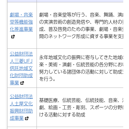
劇場・音楽
劇場・音楽堂等が行う、音楽、舞踊、演劇
堂等機能強
の実演芸術の創造発信や、専門的人材の養
化推進事業
成、普及啓発のための事業、劇場・音楽堂
間のネットワーク形成に資する事業を支援
公益財団法
永年地域文化の振興に寄与してきた地域の
人三菱UFJ
楽・美術・演劇・伝統芸能の各分野におい
信託地域文
努力している諸団体の活動に対して助成支
化財団助成
を行う。
事業
公益財団法
基礎医療、伝統芸能、伝統技能、音楽、演
人土屋文化
劇、絵画・工芸・彫刻、スポーツの分野に
振興財団助
ける活動に対する助成
成事業