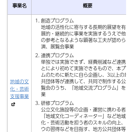
事業名
概要
創造プログラム
地域の活性化に寄与する長期的展望を有し
展的・継続的に事業を実施するうえで他の
の参考となるような顕著な工夫が認められ
演、展覧会事業
連携プログラム
単独では実施できず、経費削減など連携す
とにより初めて実施できるもので、本プロ
ムのために新たに自ら企画し、3以上の地
共団体等が連携して、共同で制作する公演
地域の文
覧会のうち、「地域交流プログラム」を伴
化・芸術
業
支援事業
研修プログラム
公立文化施設等の企画・運営に携わる者及
「地域文化コーディネーター」など地域の
化・芸術活動を担う者のスキルの向上、ノ
ウの習得などを目指す、地方公共団体等が