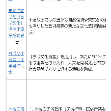
未来に向
けた「ち
千葉ならではの豊かな自然環境や東京との隣
ば文化」
を活かした芸術祭等の新たな文化芸術活動を
活性化事
成。
業補助金
ちば文化
「ちば文化資産」を活用し、新たにSDGsにつ
資産活用
る取組等を取り入れ、未来を見据えた持続可
事業補助
社会基盤づくりに資する活動を助成。
金
地域の民俗芸能（民俗行事・民俗音楽を含
地域の伝