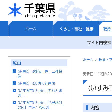
千葉県
ホーム
くらし・福祉・健康
教育
サイト内検索
ホーム
>
教育・
絵画
(南房総市)薬師三尊十二神将
更新日：令和6(20
像
(南房総市)渡唐天神画像
(いすみ
(いすみ市)杉戸絵「老梅と鷹
図」
(いすみ市)杉戸絵「花見風俗
内容
の図」付蓮と燕の図