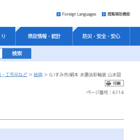
Foreign Languages
閲覧補助機能
くり
県政情報・統計
防災・安全・安心
画・工芸品など
>
絵画
> (いすみ市)絹本 水墨淡彩軸装 山水図
ページ番号：6114