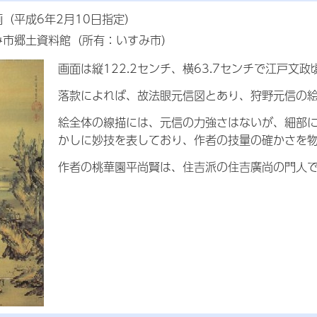
（平成6年2月10日指定）
み市郷土資料館（所有：いすみ市）
画面は縦122.2センチ、横63.7センチで江戸文
落款によれば、故法眼元信図とあり、狩野元信の
絵全体の線描には、元信の力強さはないが、細部
かしに妙技を表しており、作者の技量の確かさを
作者の桃華園平尚賢は、住吉派の住吉廣尚の門人