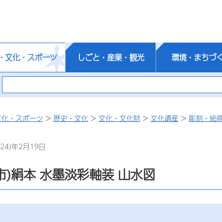
・文化・スポーツ
しごと・産業・観光
環境・まちづ
文化・スポーツ
>
歴史・文化
>
文化・文化財
>
文化遺産
>
彫刻・絵
24)年2月19日
市)絹本 水墨淡彩軸装 山水図