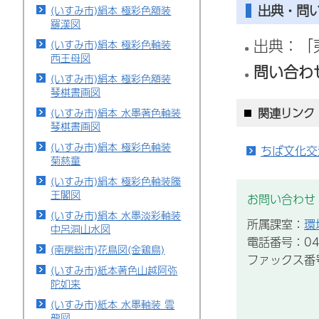
出典・問
(いすみ市)絹本 極彩色額装
羅漢図
出典：「
(いすみ市)絹本 極彩色軸装
西王母図
問い合わ
(いすみ市)絹本 極彩色額装
琴棋書画図
関連リンク
(いすみ市)絹本 水墨著色軸装
琴棋書画図
(いすみ市)絹本 極彩色軸装
ちば文化交
菊慈童
(いすみ市)絹本 極彩色軸装縢
王閣図
お問い合わせ
(いすみ市)絹本 水墨淡彩軸装
所属課室：
環
中呂洞山水図
電話番号：043
(南房総市)花鳥図(金鶏鳥)
ファックス番号：
(いすみ市)紙本著色山越阿弥
陀如来
(いすみ市)紙本 水墨軸装 雲
龍図