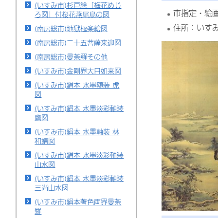
(いすみ市)杉戸絵「梅花めじ
市指定・絵画
ろ図」付桜花燕尾鳥の図
住所：いす
(南房総市)地獄極楽絵図
(南房総市)二十五菩薩来迎図
(南房総市)曼荼羅その他
(いすみ市)金剛界大日如来図
(いすみ市)絹本 水墨額装 虎
図
(いすみ市)絹本 水墨淡彩軸装
鷹図
(いすみ市)絹本 水墨軸装 林
和靖図
(いすみ市)絹本 水墨淡彩軸装
山水図
(いすみ市)絹本 水墨淡彩軸装
三尚山水図
(いすみ市)絹本著色両界曼荼
羅