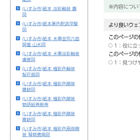
※内容につい
(いすみ市)紙本 淡彩軸装 鷹
図
(いすみ市)紙本著色釈迦涅槃
より良いウェ
図
このページの
(いすみ市)紙本 水墨金箔六曲
屏風 山水図
1：役に立
このページの
(いすみ市)紙本 水墨淡彩軸装
盧雁図
1：見つけ
(いすみ市)紙本 極彩色軸装
梨花鳥図
(いすみ市)紙本 極彩色額装
農耕図
(いすみ市)紙本 極彩色額装
物語絵巻断巻
(いすみ市)紙本 極彩色額装
農耕図
(いすみ市)紙本 極彩色扇面額
装 琴棋書画図