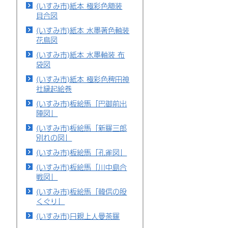
(いすみ市)紙本 極彩色額装
貝合図
(いすみ市)紙本 水墨著色軸装
花鳥図
(いすみ市)紙本 水墨軸装 布
袋図
(いすみ市)紙本 極彩色稗田神
社縁起絵巻
(いすみ市)板絵馬「巴御前出
陣図」
(いすみ市)板絵馬「新羅三郎
別れの図」
(いすみ市)板絵馬「孔雀図」
(いすみ市)板絵馬「川中島合
戦図」
(いすみ市)板絵馬「韓信の股
くぐり」
(いすみ市)日親上人曼荼羅