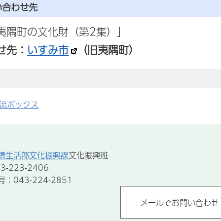
い合わせ先
夷隅町の文化財（第2集）」
せ先：
いすみ市
（旧夷隅町）
流ボックス
境生活部文化振興課
文化振興班
-223-2406
043-224-2851