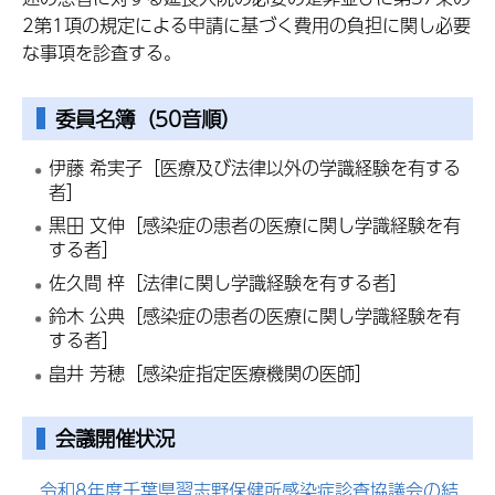
2第1項の規定による申請に基づく費用の負担に関し必要
な事項を診査する。
委員名簿（50音順）
伊藤 希実子［医療及び法律以外の学識経験を有する
者］
黒田 文伸［感染症の患者の医療に関し学識経験を有
する者］
佐久間 梓［法律に関し学識経験を有する者］
鈴木 公典［感染症の患者の医療に関し学識経験を有
する者］
畠井 芳穂［感染症指定医療機関の医師］
会議開催状況
令和8年度千葉県習志野保健所感染症診査協議会の結