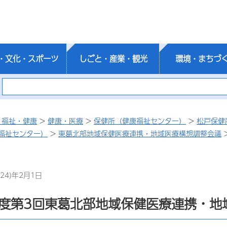
・文化・スポーツ
しごと・産業・観光
環境・まちづ
・福祉・健康
>
健康・医療
>
保健所（健康福祉センター）
>
松戸保健
福祉センター）
>
東葛北部地域保健医療連携・地域医療構想調整会議
24)年2月1日
年度第3回東葛北部地域保健医療連携・地