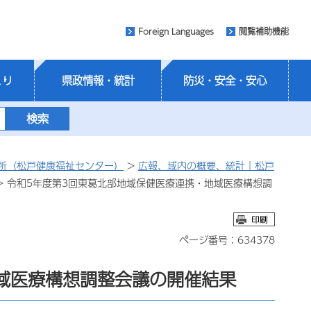
Foreign Languages
閲覧補助機能
くり
県政情報・統計
防災・安全・安心
所（松戸健康福祉センター）
>
広報、域内の概要、統計｜松戸
> 令和5年度第3回東葛北部地域保健医療連携・地域医療構想調
ページ番号：634378
域医療構想調整会議の開催結果