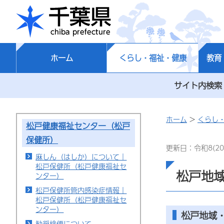
千葉県
ホーム
くらし・福祉・健康
教育
サイト内検索
ホーム
>
くらし
松戸健康福祉センター（松戸
保健所）
更新日：令和8(20
麻しん（はしか）について｜
松戸保健所（松戸健康福祉セ
松戸地
ンター）
松戸保健所管内感染症情報｜
松戸保健所（松戸健康福祉セ
ンター）
松戸地域
勧奨検便について