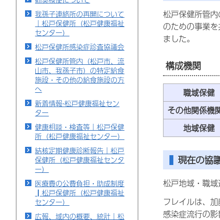
松戸保健所管内
我孫子連絡所の再開について
｜松戸保健所（松戸健康福祉
のための事業を
センター）
ました。
松戸保健所感染症診査協議会
松戸保健所管内（松戸市、流
構成機関
山市、我孫子市）の特定給食
施設・その他の給食施設の方
へ
職域保健
新着情報-松戸健康福祉セン
その他関係
ター
健康相談・検査等｜松戸保健
地域保健
所（松戸健康福祉センター）
結核定期健康診断報告｜松戸
現在の協
保健所（松戸健康福祉センタ
ー）
松戸地域・職域
医療費の公費負担・助成制度
┃松戸保健所（松戸健康福祉
フレイルは、加
センター）
感染症流行の影
広報、域内の概要、統計｜松