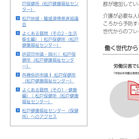
群が増加してい
戸保健所（松戸健康福祉セン
ター）
介護が必要な人
松戸地域・職域連携推進協議
ころから予防す
会
世代からのフレ
よくある質問（その2・生活
衛生編）｜松戸保健所（松戸
健康福祉センター）
働く世代から
許認可申請・届出｜ 松戸保
健所（松戸健康福祉センタ
ー）
各種免許申請┃ 松戸保健所
（松戸健康福祉センター）
よくある質問（その1・健康
編）｜松戸保健所（松戸健康
福祉センター）
松戸健康福祉センター（保健
所）へのアクセス