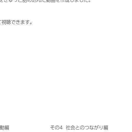
て視聴できます。
運動編
その4 社会とのつながり編