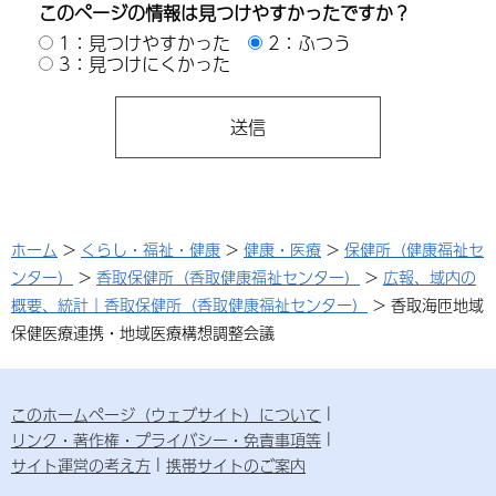
このページの情報は見つけやすかったですか？
1：見つけやすかった
2：ふつう
3：見つけにくかった
ホーム
>
くらし・福祉・健康
>
健康・医療
>
保健所（健康福祉セ
ンター）
>
香取保健所（香取健康福祉センター）
>
広報、域内の
概要、統計｜香取保健所（香取健康福祉センター）
> 香取海匝地域
保健医療連携・地域医療構想調整会議
このホームページ（ウェブサイト）について
リンク・著作権・プライバシー・免責事項等
サイト運営の考え方
携帯サイトのご案内