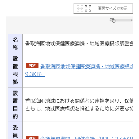
画面サイズで表示
名
香取海匝地域保健医療連携・地域医療構想調整会
称
設
置
香取海匝地域保健医療連携・地域医療構想調
根
9.3KB）
拠
設
置
香取海匝地域における関係者の連携を図り、保健
目
ともに、地域医療構想を推進するために必要な協
的
委
員
会議構成機関・団体名簿（PDF：27.6KB）