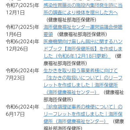
令和7(2025)年
感染性胃腸炎の施設内集団発生時に当
12月1日
所の調査により検体を提出した方へ
（健康福祉部海匝保健所）
令和7(2025)年
海匝健康福祉センター運営協議会傍聴
1月6日
要領
（健康福祉部海匝保健所）
令和6(2024)年
医療機関向け麻しん届出に関するハン
12月26日
ドブック【海匝保健所版】を作成しま
した（令和6年12月18日更新）
（健
康福祉部海匝保健所）
令和6(2024)年
生かきを取り扱う事業者様に向けて
7月23日
『生かきの取扱いについて』のリーフ
レットを作成しました｜海匝保健所
（海匝健康福祉センター）
（健康福祉
部海匝保健所）
令和6(2024)年
『給食調理従事者の検便について』の
6月17日
リーフレットを作成しました｜海匝保
健所（海匝健康福祉センター）
（健康
福祉部海匝保健所）