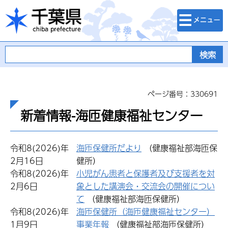
検索・メニュ
千葉県
ー
ページ番号：330691
新着情報-海匝健康福祉センター
令和8(2026)年
海匝保健所だより
（健康福祉部海匝保
2月16日
健所）
令和8(2026)年
小児がん患者と保護者及び支援者を対
2月6日
象とした講演会・交流会の開催につい
て
（健康福祉部海匝保健所）
令和8(2026)年
海匝保健所（海匝健康福祉センター）
1月9日
事業年報
（健康福祉部海匝保健所）