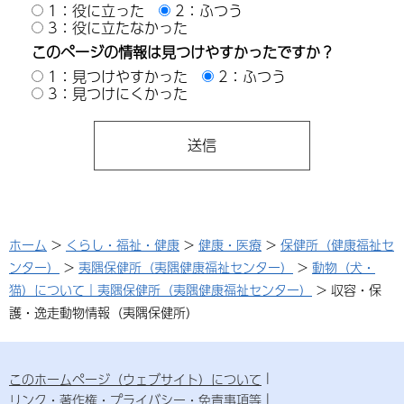
1：役に立った
2：ふつう
3：役に立たなかった
このページの情報は見つけやすかったですか？
1：見つけやすかった
2：ふつう
3：見つけにくかった
ホーム
>
くらし・福祉・健康
>
健康・医療
>
保健所（健康福祉セ
ンター）
>
夷隅保健所（夷隅健康福祉センター）
>
動物（犬・
猫）について｜夷隅保健所（夷隅健康福祉センター）
> 収容・保
護・逸走動物情報（夷隅保健所）
このホームページ（ウェブサイト）について
リンク・著作権・プライバシー・免責事項等