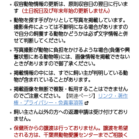
収容動物情報の更新は、原則収容日の翌日に行いま
す
（土日祝日及び年末年始の更新しません）
動物を探す手がかりとして写真を掲載しています。
撮影条件によっては不鮮明になる場合がありますの
で自分の飼養する動物かどうかは必ず文字情報と併
せて判断してください。
写真撮影が動物に負担をかけるような場合(負傷や興
奮状態にある動物等)には、画像情報を掲載できない
ときがありますので御了承ください。
掲載情報の中には、すでに飼い主が判明している動
物が含まれていることがあります。
掲載画像を無断で複製・転用することはできません
のでご注意ください。
【関連ページ】
リンク・著作
権・プライバシー・免責事項等
飼い主さん以外の方への返還申請は受け付けており
ません。
保健所からの譲渡は行っておりません。譲渡を希望
される方は、千葉県動物愛護センターまでご相談く