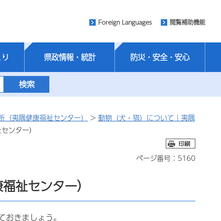
Foreign Languages
閲覧補助機能
くり
県政情報・統計
防災・安全・安心
所（夷隅健康福祉センター）
>
動物（犬・猫）について｜夷隅
祉センター）
ページ番号：5160
康福祉センター）
ておきましょう。