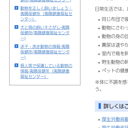
動物を正しく飼いましょう│
日常生活では、
夷隅保健所（夷隅健康福祉セ
同じ布団で
ンター）
犬と猫の飼い主さがし-夷隅
動物にさわ
保健所(夷隅健康福祉センタ
動物の身の
ー)
糞尿は速や
迷子・逸走動物の情報-夷隅
保健所(夷隅健康福祉センタ
室内で鳥を
ー)
野生動物の
個人等で保護している動物の
ペットの健
情報-夷隅保健所（夷隅健康
福祉センター）
※体に不調を感
う。
詳しくは
厚生労働省
厚生労働省