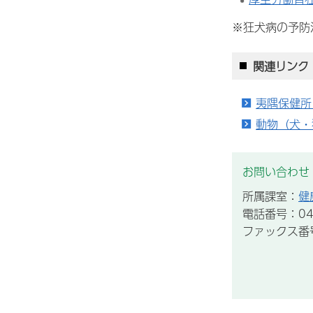
※狂犬病の予防
関連リンク
夷隅保健所
動物（犬・
お問い合わせ
所属課室：
健
電話番号：047
ファックス番号：