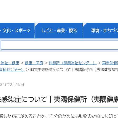
・文化・スポーツ
しごと・産業・観光
環境・まちづ
・福祉・健康
>
健康・医療
>
保健所（健康福祉センター）
>
夷隅保健
福祉センター）
> 動物由来感染症について｜夷隅保健所（夷隅健康福
24)年2月15日
来感染症について｜夷隅保健所（夷隅健
通した病気があることを、自分のためにも動物のためにも知っ