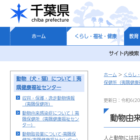
千葉県
ホーム
くらし・福祉・健康
教育
サイト内検索
ホーム
>
くらし
動物（犬・猫）について｜夷
保健所（夷隅健康
隅健康福祉センター
収容・保護・逸走動物情報
更新日：令和6(20
（夷隅保健所）
動物由来感染症について｜夷
動物由
隅保健所（夷隅健康福祉セン
ター）
動物取扱業について-夷隅保
人と動物には共
健所(夷隅健康福祉センター)