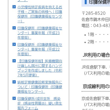
印旛保健
小児慢性特定疾病を抱えるお
子様・ご家族の皆様へ｜印旛
〒285-8520
保健所（印旛健康福祉センタ
佐倉市鏑木仲田
ー）
電話：043-483
印旛保健所（印旛健康福祉セ
ンター）事業年報（平成23
1階・・・
年度版）
2階・・・
印旛保健所（印旛健康福祉セ
ンター）事業年報（平成22
年度版）
JR利用の場合
【印旛保健所版】医療機関向
け麻しん届出に関するハンド
JR佐倉駅下車、
ブックを作成しました（令和
（バス利用の場
7年5月更新）
結核定期健康診断実施報告に
京成線利用の
ついて│印旛保健所（印旛健
康福祉センター）
京成佐倉駅下車
印旛保健所/成田支所 感染
症（感染性胃腸炎）疑い発生
（バス利用の場
報告フォーム