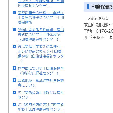
フレット｜印旛保健所（印旛
健康福祉センター）
印旛保健
医療従事者の皆様へ―業務従
事者届の提出について―｜印
〒286-0036
旛保健所
成田市加良部3-3
動物に関する各種申請・届出
電話：0476-26
様式について｜ 印旛保健所
JR成田駅西口
（印旛健康福祉センター）
食品関連事業者等の皆様へ-
正しい食品の表示を-｜印旛
保健所（印旛健康福祉センタ
ー）
食中毒について｜印旛保健所
（印旛健康福祉センター）
印旛地域・職域連携推進協議
会について
災害関係情報┃印旛健康福祉
センター
障害のある方の差別に関する
相談｜印旛健康福祉センター