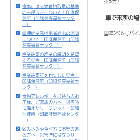
歩5分）
食事による栄養摂取量の基準
の一部改正について｜印旛保
車で来所の場
健所（印旛健康福祉センタ
ー）
国道296号バ
調理師業務従事者届出の周知
について｜印旛保健所（印旛
健康福祉センター）
営業許可の廃業の証明を希望
する場合｜印旛保健所（印旛
健康福祉センター）
営業許可証を紛失した場合｜
印旛保健所（印旛健康福祉セ
ンター）
食物アレルギーをお持ちのお
子様、ご家族の方へ 災害時
に備えたリーフレット｜印旛
保健所（印旛健康福祉センタ
ー）
飲み込みや食べ方に不安のあ
る方へ 災害時に役立つリー