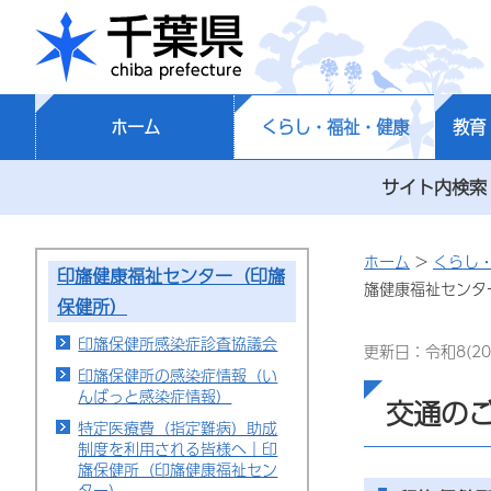
千葉県
ホーム
くらし・福祉・健康
教育
サイト内検索
ホーム
>
くらし
印旛健康福祉センター（印旛
旛健康福祉センタ
保健所）
印旛保健所感染症診査協議会
更新日：令和8(20
印旛保健所の感染症情報（い
んばっと感染症情報）
交通の
特定医療費（指定難病）助成
制度を利用される皆様へ｜印
旛保健所（印旛健康福祉セン
ター）