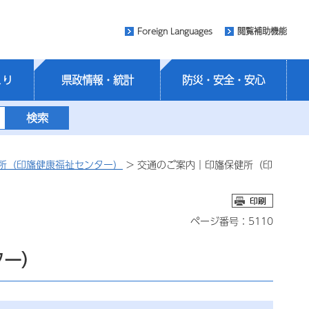
Foreign Languages
閲覧補助機能
くり
県政情報・統計
防災・安全・安心
所（印旛健康福祉センター）
> 交通のご案内｜印旛保健所（印
ページ番号：5110
ター）