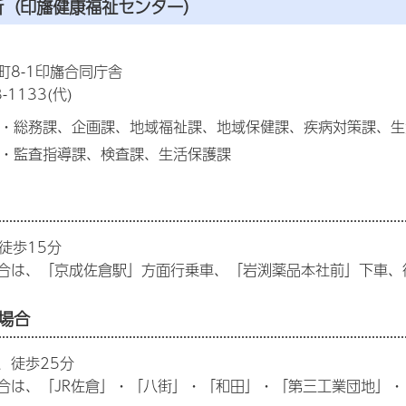
所（印旛健康福祉センター）
町8-1印旛合同庁舎
-1133(代)
・・総務課、企画課、地域福祉課、地域保健課、疾病対策課、
・・監査指導課、検査課、生活保護課
徒歩15分
合は、「京成佐倉駅」方面行乗車、「岩渕薬品本社前」下車、
場合
、徒歩25分
合は、「JR佐倉」・「八街」・「和田」・「第三工業団地」