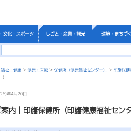
・文化・スポーツ
しごと・産業・観光
環境・まちづ
・福祉・健康
>
健康・医療
>
保健所（健康福祉センター）
>
印旛保健
ー）
26)年4月20日
ご案内｜印旛保健所（印旛健康福祉セン