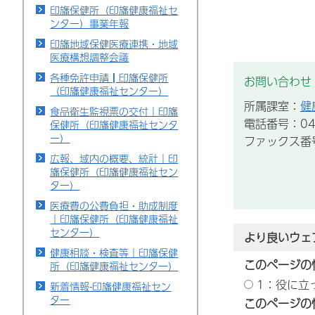
印旛保健所（印旛健康福祉セ
ンター）事業年報
印旛地域保健医療連携・地域
医療構想調整会議
各種免許申請┃印旛保健所
お問い合わせ
（印旛健康福祉センター）
所属課室：
健
食品衛生監視票の交付｜印旛
電話番号：043
保健所（印旛健康福祉センタ
ー）
ファックス番号：
広報、域内の概要、統計｜印
旛保健所（印旛健康福祉セン
ター）
医療費の公費負担・助成制度
｜印旛保健所（印旛健康福祉
センター）
より良いウェ
健康相談・検査等｜印旛保健
このページの
所（印旛健康福祉センター）
1：役に立
新着情報-印旛健康福祉セン
ター
このページの