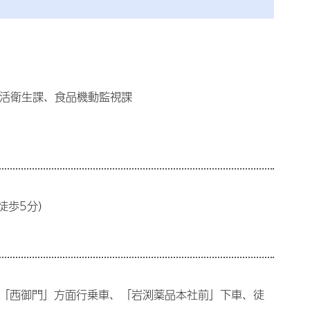
生活衛生課、食品機動監視課
徒歩5分）
・「西御門」方面行乗車、「岩渕薬品本社前」下車、徒