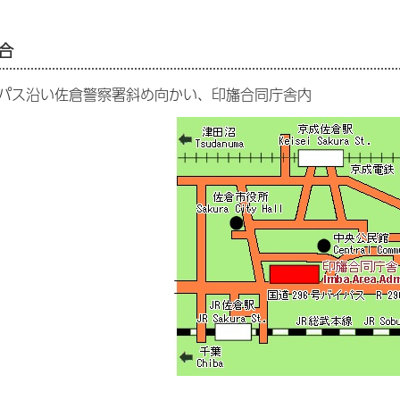
合
イパス沿い佐倉警察署斜め向かい、印旛合同庁舎内