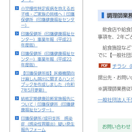
小児慢性特定疾病を抱えるお
子様・ご家族の皆様へ｜印旛
調理師業
保健所（印旛健康福祉センタ
ー）
飲食店や給食施
印旛保健所（印旛健康福祉セ
事項を、2年ご
ンター）事業年報（平成23
年度版）
給食施設などで
印旛保健所（印旛健康福祉セ
でに【一般社団
ンター）事業年報（平成22
年度版）
チラシ（P
【印旛保健所版】医療機関向
提出先・お問い
け麻しん届出に関するハンド
ブックを作成しました（令和
※調理師業務従
7年5月更新）
結核定期健康診断実施報告に
一般社団法人千
ついて│印旛保健所（印旛健
康福祉センター）
印旛保健所/成田支所 感染
症（感染性胃腸炎）疑い発生
お問い合わせ
報告フォーム