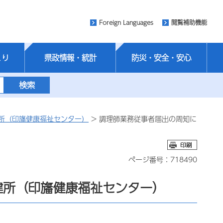
Foreign Languages
閲覧補助機能
くり
県政情報・統計
防災・安全・安心
所（印旛健康福祉センター）
> 調理師業務従事者届出の周知に
ページ番号：718490
健所（印旛健康福祉センター）