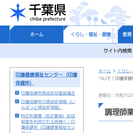
千葉県
ホーム
くらし・福祉・健康
教育
サイト内検索
ホーム
>
くらし
印旛健康福祉センター（印旛
ついて｜印旛保健
保健所）
印旛保健所感染症診査協議会
更新日：令和7(20
印旛保健所の感染症情報（い
んばっと感染症情報）
調理師
特定医療費（指定難病）助成
制度を利用される皆様へ｜印
旛保健所（印旛健康福祉セン
ター）