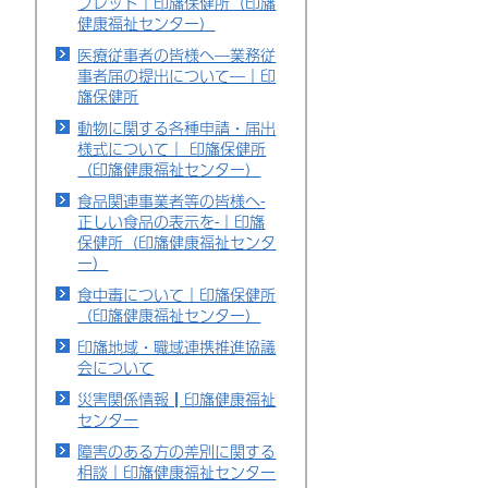
フレット｜印旛保健所（印旛
健康福祉センター）
医療従事者の皆様へ―業務従
事者届の提出について―｜印
旛保健所
動物に関する各種申請・届出
様式について｜ 印旛保健所
（印旛健康福祉センター）
食品関連事業者等の皆様へ-
正しい食品の表示を-｜印旛
保健所（印旛健康福祉センタ
ー）
食中毒について｜印旛保健所
（印旛健康福祉センター）
印旛地域・職域連携推進協議
会について
災害関係情報┃印旛健康福祉
センター
障害のある方の差別に関する
相談｜印旛健康福祉センター