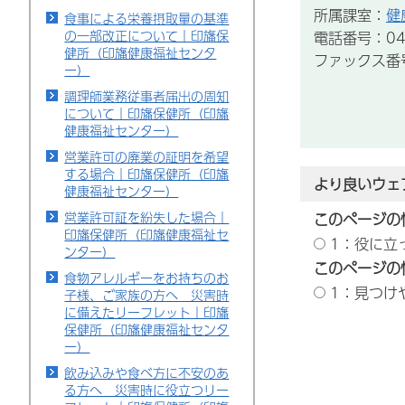
所属課室：
健
食事による栄養摂取量の基準
の一部改正について｜印旛保
電話番号：043
健所（印旛健康福祉センタ
ファックス番号：
ー）
調理師業務従事者届出の周知
について｜印旛保健所（印旛
健康福祉センター）
営業許可の廃業の証明を希望
する場合｜印旛保健所（印旛
より良いウェ
健康福祉センター）
営業許可証を紛失した場合｜
このページの
印旛保健所（印旛健康福祉セ
1：役に立
ンター）
このページの
食物アレルギーをお持ちのお
1：見つけ
子様、ご家族の方へ 災害時
に備えたリーフレット｜印旛
保健所（印旛健康福祉センタ
ー）
飲み込みや食べ方に不安のあ
る方へ 災害時に役立つリー