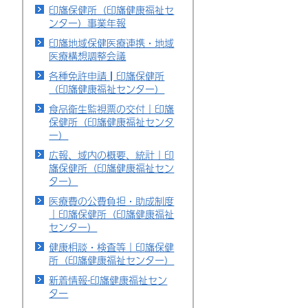
印旛保健所（印旛健康福祉セ
ンター）事業年報
印旛地域保健医療連携・地域
医療構想調整会議
各種免許申請┃印旛保健所
（印旛健康福祉センター）
食品衛生監視票の交付｜印旛
保健所（印旛健康福祉センタ
ー）
広報、域内の概要、統計｜印
旛保健所（印旛健康福祉セン
ター）
医療費の公費負担・助成制度
｜印旛保健所（印旛健康福祉
センター）
健康相談・検査等｜印旛保健
所（印旛健康福祉センター）
新着情報-印旛健康福祉セン
ター