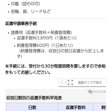
印鑑（認め印可）
首輪、鎖、リードなど
返還申請事務手続
諸費用（返還手数料＋飼養管理費）
返還手数料3,890円（1頭あたり）
飼養管理費600円（1日あたり）
（飼養管理費は、収容日の翌日返還から計上しま
す）
※手続には、受付から30分程度時間を要しますので余裕
をもってお越しください。
画面サイズで表示
収容日数別の返還手数料早見表
日数
返還手数料
飼養