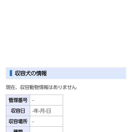
収容
犬の情報
現在、収容動物情報はありません
管理番号
-
収容日
-年-月-日
収容場所
-
種類
-