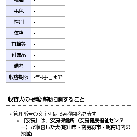
毛色
-
性別
-
体格
-
首輪等
-
付属品
-
備考
-
収容期限
-年-月-日まで
収容犬
の掲載情報に関すること
管理番号の文字列は収容機関名を表す
『安房』
は、
安房保健所（安房健康福祉センタ
ー）が収容した犬(館山市・南房総市・鋸南町内の
地域)