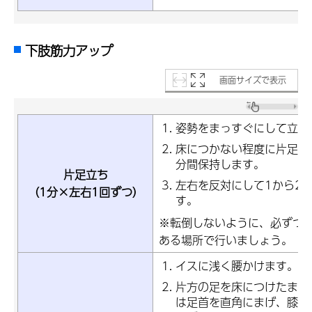
下肢筋力アップ
画面サイズで表示
姿勢をまっすぐにして立ち
床につかない程度に片足を
分間保持します。
片足立ち
左右を反対にして1から2
（1分×左右1回ずつ）
す。
※転倒しないように、必ずつ
ある場所で行いましょう。
イスに浅く腰かけます。
片方の足を床につけたまま
は足首を直角にまげ、膝を