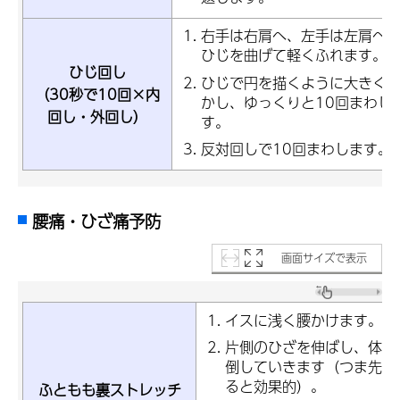
右手は右肩へ、左手は左肩へ
ひじを曲げて軽くふれます。
ひじ回し
ひじで円を描くように大きく
（30秒で10回×内
かし、ゆっくりと10回まわし
回し・外回し）
す。
反対回しで10回まわします。
腰痛・ひざ痛予防
画面サイズで表示
イスに浅く腰かけます。
片側のひざを伸ばし、体を
倒していきます（つま先を
ると効果的）。
ふともも裏ストレッチ