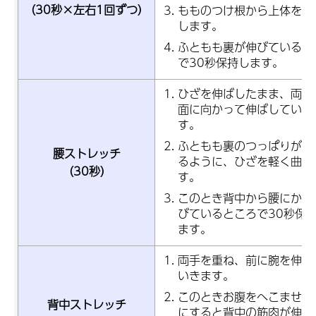
（30秒×左右1回ずつ）
もものつけ根から上体を前
します。
ふともも裏が伸びていると
で30秒保持します。
ひざを伸ばしたまま、両手
面に向かって伸ばしていき
す。
ふともも裏のつっぱりがな
腰ストレッチ
るように、ひざを軽く曲げ
（30秒）
す。
このとき背中から腰にかけ
びているところで30秒保
ます。
両手を重ね、前に腕を伸ば
いきます。
このときお腹をへこませる
背中ストレッチ
にすると背中の筋肉が伸び