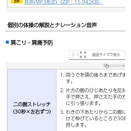
音声(MP3形式)（ZIP：15,942KB）
個別の体操の解説とナレーション音声
肩こり・肩痛予防
画面サイズで表示
両うでを頭の後ろまであげま
す。
片方の腕のひじあたりを反対
手で押さえ、押さえた手の方
に引っ張ります。
二の腕ストレッチ
（30秒×左右ずつ）
わきの下あたりから二の腕に
けて伸びているところで30秒
持します。