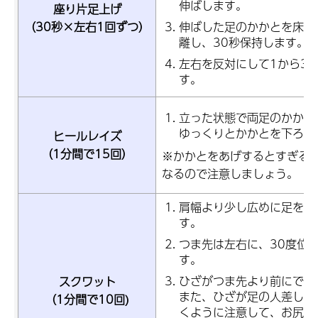
伸ばします。
座り片足上げ
（30秒×左右1回ずつ）
伸ばした足のかかとを床から
離し、30秒保持します。
左右を反対にして1から3
す。
立った状態で両足のかかと
ゆっくりとかかとを下ろし
ヒールレイズ
（1分間で15回）
※かかとをあげするとすぎる
なるので注意しましょう。
肩幅より少し広めに足を広
す。
つま先は左右に、30度位
す。
ひざがつま先より前にでな
スクワット
また、ひざが足の人差し指
（1分間で10回)
くように注意して、お尻を