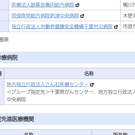
医療法人鉄蕉会亀田総合病院
鴨川
国保直営総合病院君津中央病院
木更
独立行政法人労働者健康安全機構千葉労災病院
市原
圏順
診療病院
圏
名称
地方独立行政法人さんむ医療センター
＜グループ指定先＞千葉県がんセンター、地方独立行政法
中央病院
度先進医療機関
名称
所在地