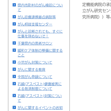
定機能病院の承
県内市町村のがん検診につい
て
立がん研究セン
究所病院））等
がん診療連携拠点病院等
がん相談支援センター
がんと診断されても、すぐに
仕事を辞めないで！
千葉県内の患者サロン
緩和ケア体制の整備に関する
こと
小児がん対策について
がんに関する教育
全国がん登録について
石綿(アスベスト)健康被害に
よる救済制度について
石綿(アスベスト)対策につい
て
がんに関するイベントのお知