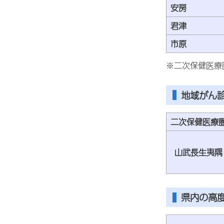
安房
君津
市原
※二次保健医療
地域がん
二次保健医療
山武長生夷隅
県内の高