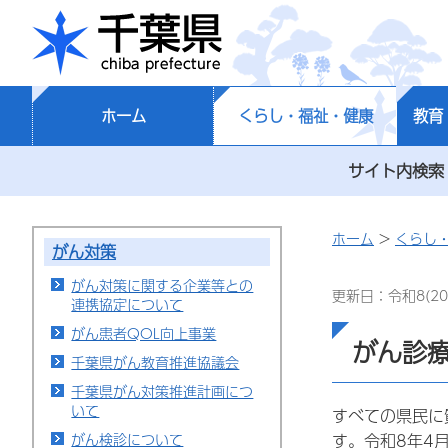
千葉県
ホーム
くらし・福祉・健康
教育
サイト内検索
ホーム
>
くらし
がん対策
がん対策に関する企業等との
更新日：令和8(20
連携協定について
がん患者QOL向上事業
がん診
千葉県がん教育推進協議会
千葉県がん対策推進計画につ
いて
すべての県民に
がん検診について
す。令和8年4