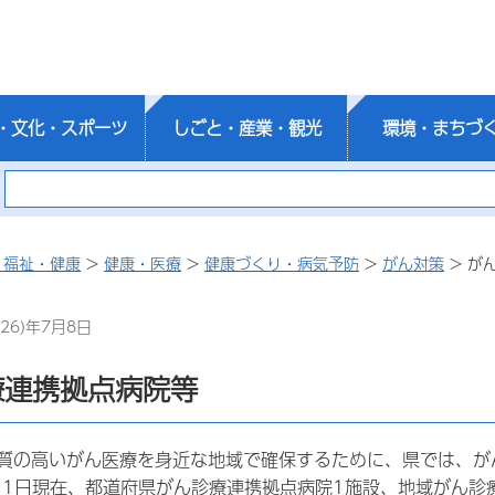
・文化・スポーツ
しごと・産業・観光
環境・まちづ
・福祉・健康
>
健康・医療
>
健康づくり・病気予防
>
がん対策
> が
26)年7月8日
療連携拠点病院等
質の高いがん医療を身近な地域で確保するために、県では、が
月1日現在、都
道府県がん診療連携拠点病院1施設、地域がん診