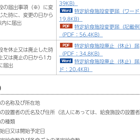
39KB）
設の届出事項（※）に変
特定給食施設変更届（ワード
じた時に、変更の日から
19.8KB）
以内に届出
特定給食施設変更届（記載例
（PDF：56.4KB）
特定給食施設廃止（休止）届
設を休止又は廃止した時
（PDF：34.8KB）
止又は廃止の日から1カ
特定給食施設廃止（休止）届
に届出
ド：20.4KB）
）
の名称及び所在地
の設置者の氏名及び住所（法人にあっては、給食施設の設置者
の種類
始日又は開始予定日