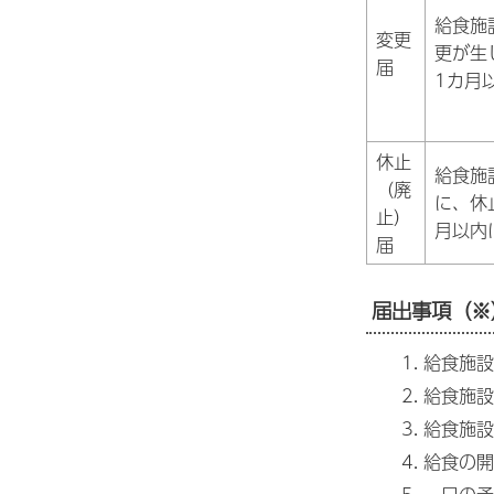
給食施
変更
更が生
届
1カ月
休止
給食施
（廃
に、休
止）
月以内
届
届出事項（※
給食施設
給食施設
給食施設
給食の開