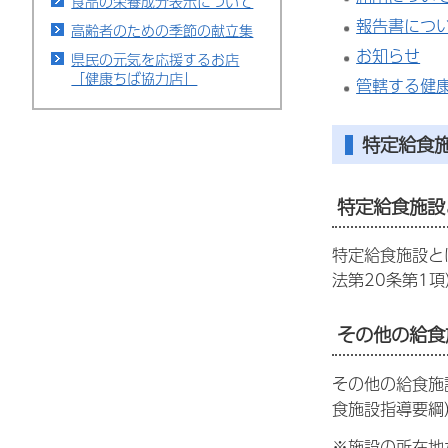
食品の栄養成分表示について
報告書につ
高齢者のための季節の献立集
お知らせ
県民の元気を応援するお店
「健康ちば協力店」
管轄する健
特定給食
特定給食施設
特定給食施設と
法第20条第1項
その他の給食
その他の給食施
食施設指導要綱
※施設の所在地