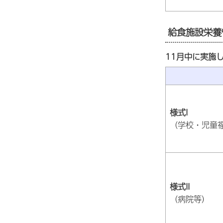
給食施設栄養
11月中に実施
様式I
（学校・児童
様式II
（病院等）