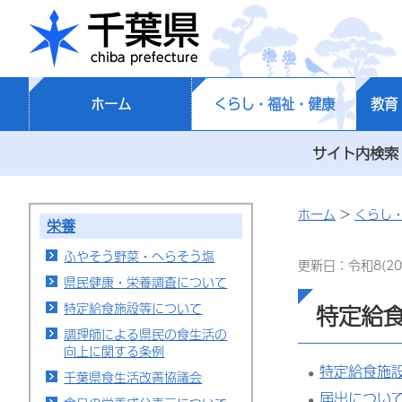
千葉県
ホーム
くらし・福祉・健康
教育
サイト内検索
ホーム
>
くらし
栄養
ふやそう野菜・へらそう塩
更新日：令和8(20
県民健康・栄養調査について
特定給食施設等について
特定給
調理師による県民の食生活の
向上に関する条例
特定給食施
千葉県食生活改善協議会
届出につい