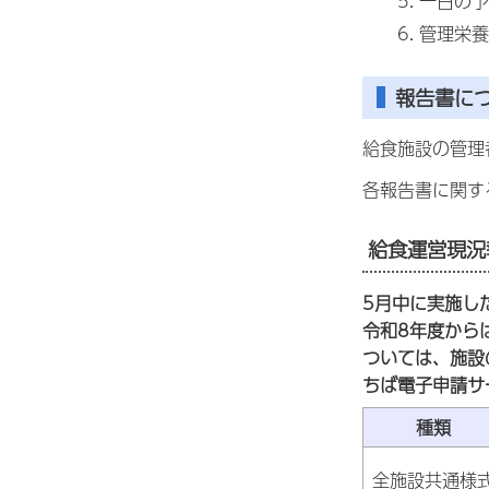
一日の予
管理栄養
報告書に
給食施設の管理
各報告書に関す
給食運営現況
5月中に実施し
令和8年度から
ついては、施設
ちば電子申請サ
種類
全施設共通様