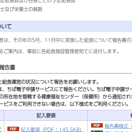
定給食数及び各食ごとの予定給食数
士及び栄養士の員数
ついて
者は、その年の5月、11月中に実施した給食について報告書の
るご案内は、事前に各給食施設管理者宛てに送付します。
報告書
た給食運営の状況について報告をお願いします。
は、ちば電子申請サービスにて報告ください。ちば電子申請サ
の所在地を管轄する健康福祉センター（保健所）から通知され
ービスをご利用できない場合は、以下様式をご利用ください。
記入要領
報告書様式（P
式
記入要領（PDF：145.5KB）