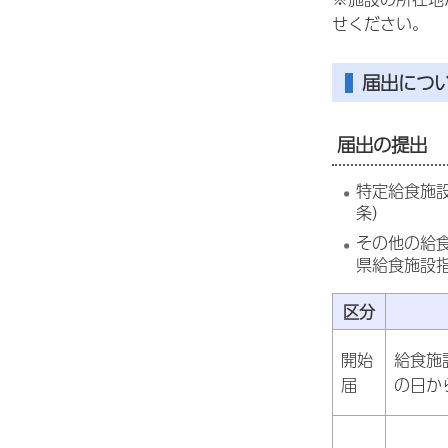
せください。
届出につ
届出の提出
特定給食施
条）
その他の給
県給食施設
区分
開始
給食施
届
の日か