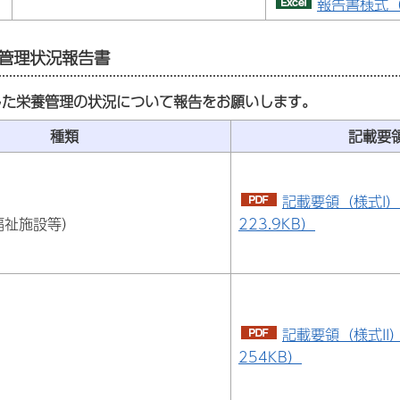
報告書様式（
管理状況報告書
した栄養管理の状況について報告をお願いします。
種類
記載要
記載要領（様式I）
福祉施設等）
223.9KB）
記載要領（様式II
254KB）