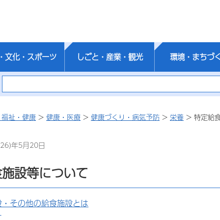
・文化・スポーツ
しごと・産業・観光
環境・まちづ
・福祉・健康
>
健康・医療
>
健康づくり・病気予防
>
栄養
> 特定給
26)年5月20日
食施設等について
設・その他の給食施設とは
て