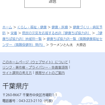
ホーム
>
くらし・福祉・健康
>
健康・医療
>
健康づくり・病気予
防
>
栄養
>
県民の元気を応援するお店「健康ちば協力店」
>
「健
康ちば協力店」地域別一覧
>
健康ちば協力店一覧（夷隅健康福祉セ
ンター（夷隅保健所）管内）
> ラーメンとん太 大原店
このホームページ（ウェブサイト）について
リンク・著作権・プライバシー・免責事項等
サイト運営の考え方
携帯サイトのご案内
千葉県庁
〒260-8667 千葉市中央区市場町1-1
電話番号：043-223-2110（代表）