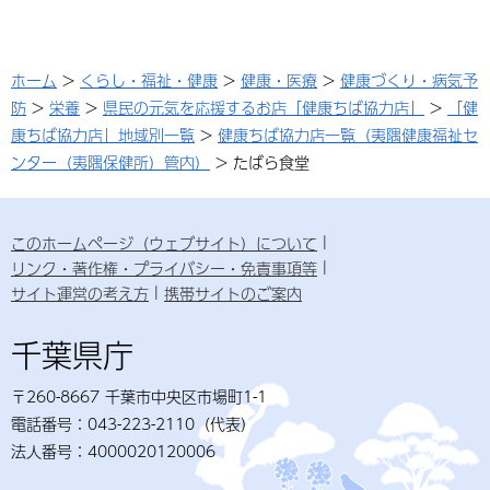
ホーム
>
くらし・福祉・健康
>
健康・医療
>
健康づくり・病気予
防
>
栄養
>
県民の元気を応援するお店「健康ちば協力店」
>
「健
康ちば協力店」地域別一覧
>
健康ちば協力店一覧（夷隅健康福祉セ
ンター（夷隅保健所）管内）
> たばら食堂
このホームページ（ウェブサイト）について
リンク・著作権・プライバシー・免責事項等
サイト運営の考え方
携帯サイトのご案内
千葉県庁
〒260-8667 千葉市中央区市場町1-1
電話番号：043-223-2110（代表）
法人番号：4000020120006