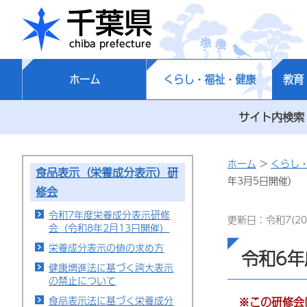
千葉県
ホーム
くらし・福祉・健康
教育
サイト内検索
ホーム
>
くらし
食品表示（栄養成分表示）研
年3月5日開催）
修会
令和7年度栄養成分表示研修
更新日：令和7(20
会（令和8年2月13日開催）
栄養成分表示の値の求め方
令和6年
健康増進法に基づく誇大表示
の禁止について
食品表示法に基づく栄養成分
※この研修会