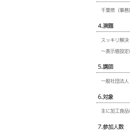
千葉県（事務
4.演題
スッキリ解決
～表示値設定
5.講師
一般社団法人 
6.対象
主に加工食品の
7.参加人数