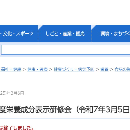
・文化・スポーツ
しごと・産業・観光
環境・まちづ
・福祉・健康
>
健康・医療
>
健康づくり・病気予防
>
栄養
>
食品の
25)年3月6日
度栄養成分表示研修会（令和7年3月5
は終了しました。