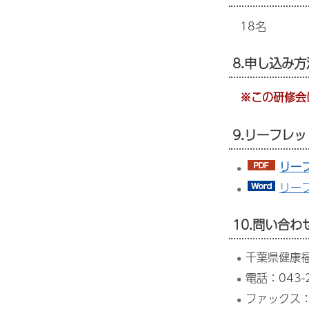
18名
8.申し込み方
※この研修会
9.リーフレ
リー
リー
10.問い合わ
千葉県健康
電話：043-2
ファックス：0