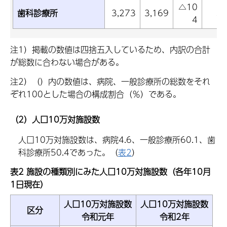
△10
歯科診療所
3,273
3,169
△3
4
注1）掲載の数値は四捨五入しているため、内訳の合計
が総数に合わない場合がある。
注2）（）内の数値は、病院、一般診療所の総数をそれ
ぞれ100とした場合の構成割合（％）である。
（2）人口10万対施設数
人口10万対施設数は、病院4.6、一般診療所60.1、歯
科診療所50.4であった。（
表2
）
表2 施設の種類別にみた
人口10万対施設数（各年10月
1日現在）
人口10万対施設数
人口10万対施設数
区分
令和元年
令和2年