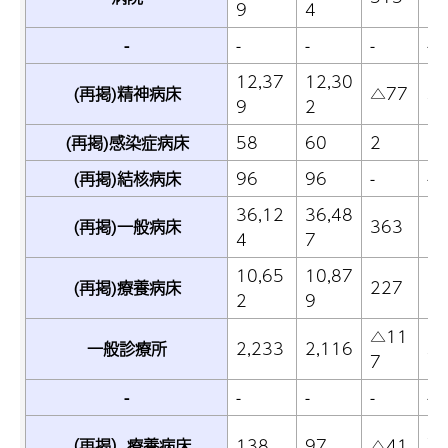
9
4
-
-
-
-
-
12,37
12,30
(再掲)精神病床
△77
△0
9
2
(再掲)感染症病床
58
60
2
3.
(再掲)結核病床
96
96
-
-
36,12
36,48
(再掲)一般病床
363
1.
4
7
10,65
10,87
(再掲)療養病床
227
2.
2
9
△11
一般診療所
2,233
2,116
△5
7
-
-
-
-
-
△2
（再掲）療養病床
138
97
△41