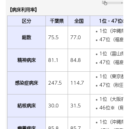
【病床利用率】
区分
千葉県
全国
1位・47位の
1位（沖縄県）
総数
75.5
77.0
47位（福島県
1位（富山県）
精神病床
81.1
84.8
47位（福島県
1位（東京都）
感染症病床
247.5
114.7
47位（秋田県
1位（大阪府）
結核病床
30.0
31.5
46位※（鳥取
1位（沖縄県）
療養病床
85.8
85.7