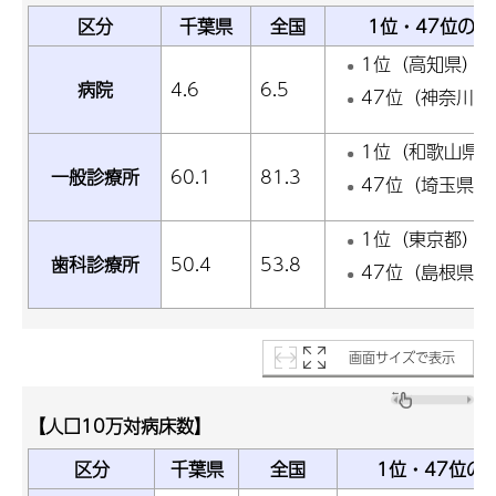
区分
千葉県
全国
1位・47位の
1位（高知県）17
病院
4.6
6.5
47位（神奈川県）
1位（和歌山県）1
一般診療所
60.1
81.3
47位（埼玉県）5
1位（東京都）75
歯科診療所
50.4
53.8
47位（島根県）3
画面サイズで表示
【人口10万対病床数】
区分
千葉県
全国
1位・47位の