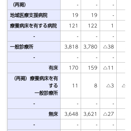
（再掲）
-
-
-
地域医療支援病院
19
19
-
療養病床を有する病院
121
122
1
-
-
-
-
一般診療所
3,818
3,780
△38
△1
-
-
-
-
有床
170
159
△11
△6
（再掲）療養病床を有
する
11
8
△3
△27
一般診療所
-
-
-
-
無床
3,648
3,621
△27
△0
-
-
-
-