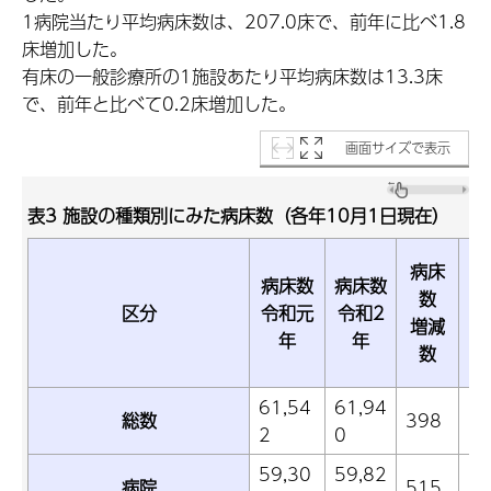
1病院当たり平均病床数は、207.0床で、前年に比べ1.8
床増加した。
有床の一般診療所の1施設あたり平均病床数は13.3床
で、前年と比べて0.2床増加した。
画面サイズで表示
表3 施設の種類別にみた病床数（各年10月1日現在）
病床
病床数
病床数
数
区分
令和元
令和2
増減
年
年
数
(
61,54
61,94
総数
398
0.
2
0
59,30
59,82
病院
515
0.