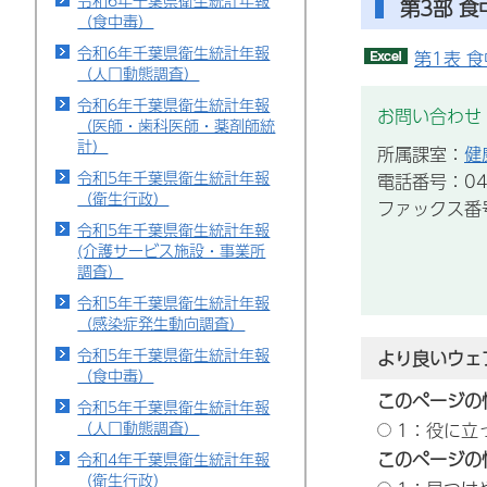
令和6年千葉県衛生統計年報
第3部 食
（食中毒）
令和6年千葉県衛生統計年報
第1表 
（人口動態調査）
令和6年千葉県衛生統計年報
お問い合わせ
（医師・歯科医師・薬剤師統
計）
所属課室：
健
令和5年千葉県衛生統計年報
電話番号：043
（衛生行政）
ファックス番号：
令和5年千葉県衛生統計年報
(介護サービス施設・事業所
調査）
令和5年千葉県衛生統計年報
（感染症発生動向調査）
令和5年千葉県衛生統計年報
より良いウェ
（食中毒）
このページの
令和5年千葉県衛生統計年報
（人口動態調査）
1：役に立
このページの
令和4年千葉県衛生統計年報
（衛生行政）