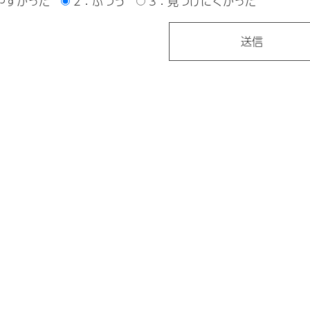
やすかった
2：ふつう
3：見つけにくかった