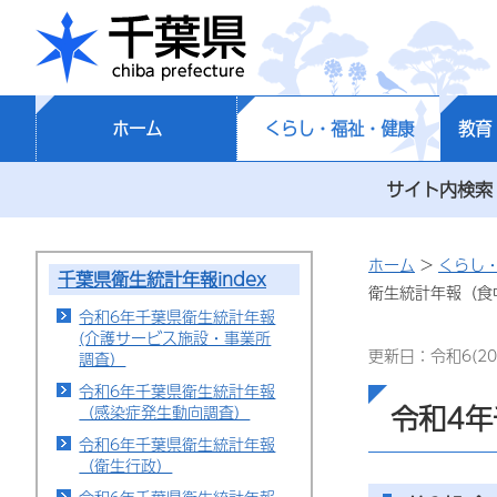
千葉県
ホーム
くらし・福祉・健康
教育
サイト内検索
ホーム
>
くらし
千葉県衛生統計年報index
衛生統計年報（食
令和6年千葉県衛生統計年報
(介護サービス施設・事業所
更新日：令和6(20
調査）
令和6年千葉県衛生統計年報
令和4
（感染症発生動向調査）
令和6年千葉県衛生統計年報
（衛生行政）