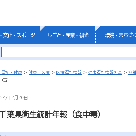
・文化・スポーツ
しごと・産業・観光
環境・まちづ
・福祉・健康
>
健康・医療
>
医療福祉情報
>
健康福祉情報の森
>
各
中毒）
24)年2月28日
年千葉県衛生統計年報（食中毒）