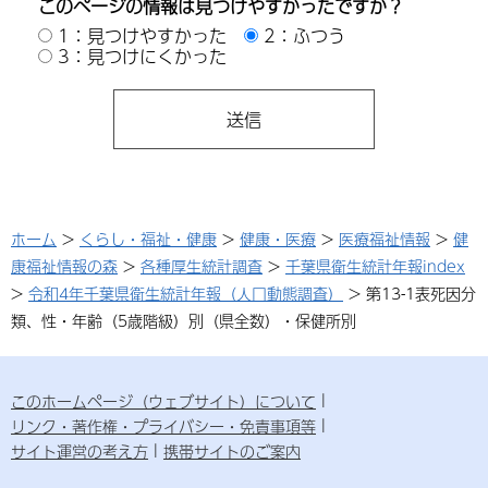
このページの情報は見つけやすかったですか？
1：見つけやすかった
2：ふつう
3：見つけにくかった
ホーム
>
くらし・福祉・健康
>
健康・医療
>
医療福祉情報
>
健
康福祉情報の森
>
各種厚生統計調査
>
千葉県衛生統計年報index
>
令和4年千葉県衛生統計年報（人口動態調査）
> 第13-1表死因分
類、性・年齢（5歳階級）別（県全数）・保健所別
このホームページ（ウェブサイト）について
リンク・著作権・プライバシー・免責事項等
サイト運営の考え方
携帯サイトのご案内