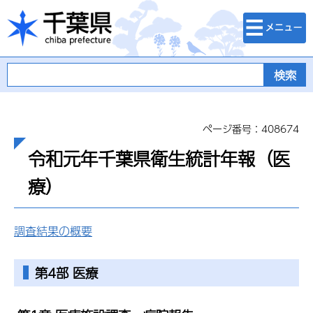
検索・メニュ
千葉県
ー
ページ番号：408674
令和元年千葉県衛生統計年報（医
療）
調査結果の概要
第4部 医療