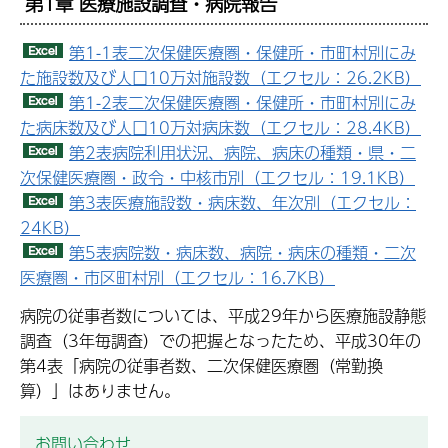
第1章 医療施設調査・病院報告
第1-1表二次保健医療圏・保健所・市町村別にみ
た施設数及び人口10万対施設数（エクセル：26.2KB）
第1-2表二次保健医療圏・保健所・市町村別にみ
た病床数及び人口10万対病床数（エクセル：28.4KB）
第2表病院利用状況、病院、病床の種類・県・二
次保健医療圏・政令・中核市別（エクセル：19.1KB）
第3表医療施設数・病床数、年次別（エクセル：
24KB）
第5表病院数・病床数、病院・病床の種類・二次
医療圏・市区町村別（エクセル：16.7KB）
病院の従事者数については、平成29年から医療施設静態
調査（3年毎調査）での把握となったため、平成30年の
第4表「病院の従事者数、二次保健医療圏（常勤換
算）」はありません。
お問い合わせ