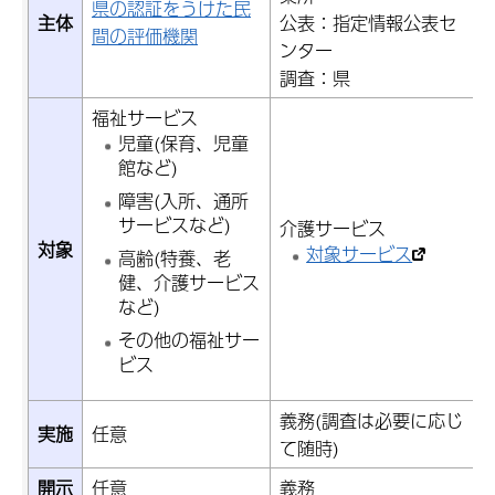
県の認証をうけた民
主体
公表：指定情報公表セ
間の評価機関
ンター
調査：県
福祉サービス
児童(保育、児童
館など)
障害(入所、通所
サービスなど)
介護サービス
対象
対象サービス
高齢(特養、老
健、介護サービス
など)
その他の福祉サー
ビス
義務(調査は必要に応じ
実施
任意
て随時)
開示
任意
義務