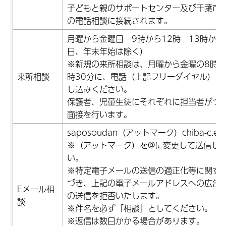
子どもと親のサポートセンター及び千葉市
の電話相談に接続されます。
月曜から金曜日 9時から12時 13時から
日、年末年始は除く）
※新規の来所相談は、月曜から金曜の8時3
来所相談
時30分に、電話（上記フリーダイヤル）で
し込みください。
保護者、児童生徒にそれぞれに担当者がつ
面接を行います。
saposoudan（アットマーク）chiba-c.ed.
※（アットマーク）を@に変更して送信し
い。
※特定電子メールの送信の適正化等に関す
づき、上記の電子メールアドレスへの広告
Eメール相
の送信を拒否いたします。
談
※件名を必ず「相談」としてください。
※返信は数日かかる場合があります。