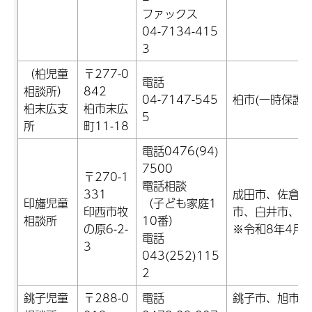
ファックス
04-7134-415
3
（柏児童
〒277-0
電話
相談所）
842
04-7147-545
柏市(一時保護
柏末広支
柏市末広
5
所
町11-18
電話0476(94)
7500
〒270-1
電話相談
331
成田市、佐倉市
印旛児童
（子ども家庭1
印西市牧
市、白井市、富
相談所
10番）
の原6-2-
※令和8年4月
電話
3
043(252)115
2
銚子児童
〒288-0
電話
銚子市、旭市、