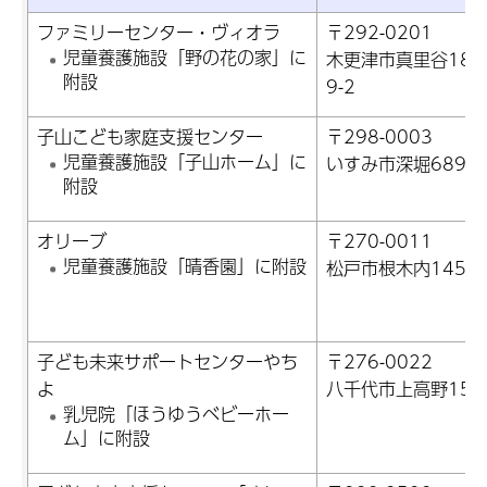
ファミリーセンター・ヴィオラ
〒292-0201
児童養護施設「野の花の家」に
木更津市真里谷187
附設
9-2
子山こども家庭支援センター
〒298-0003
児童養護施設「子山ホーム」に
いすみ市深堀689-1
附設
オリーブ
〒270-0011
児童養護施設「晴香園」に附設
松戸市根木内145
子ども未来サポートセンターやち
〒276-0022
よ
八千代市上高野157
乳児院「ほうゆうベビーホー
ム」に附設