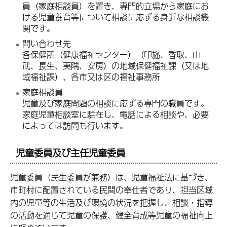
員（家庭相談員）を置き、専門的立場から家庭にお
ける児童養育等について相談に応ずる身近な相談機
関です。
問い合わせ先
各保健所（健康福祉センター）（印旛、香取、山
武、長生、夷隅、安房）の地域保健福祉課（又は地
域福祉課）、各市又は区の福祉事務所
家庭相談員
児童及び家庭問題の相談に応ずる専門の職員です。
家庭児童相談室に駐在し、電話による相談や、必要
によっては訪問も行います。
児童委員及び主任児童委員
児童委員（民生委員が兼務）は、児童福祉法に基づき、
市町村に配置されている民間の奉仕者であり、担当区域
内の児童等の生活及び環境の状況を把握し、相談・指導
の活動を通じて児童の保護、健全育成等児童の福祉向上