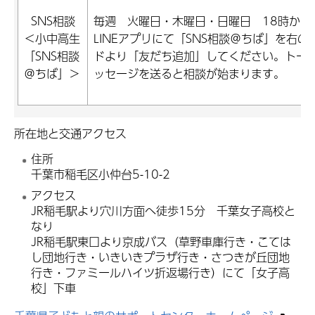
SNS相談
毎週 火曜日・木曜日・日曜日 18時から
＜小中高生
LINEアプリにて「SNS相談＠ちば」を右の
「SNS相談
ドより「友だち追加」してください。トー
＠ちば」＞
ッセージを送ると相談が始まります。
所在地と交通アクセス
住所
千葉市稲毛区小仲台5-10-2
アクセス
JR稲毛駅より穴川方面へ徒歩15分 千葉女子高校と
なり
JR稲毛駅東口より京成バス（草野車庫行き・こては
し団地行き・いきいきプラザ行き・さつきが丘団地
行き・ファミールハイツ折返場行き）にて「女子高
校」下車