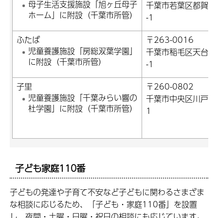
母子生活支援施設「旭ヶ丘母子
千葉市若葉区都賀1-
ホーム」に附設（千葉市所管）
-1
ふたば
〒263-0016
児童養護施設「房総双葉学園」
千葉市稲毛区天台3-
に附設（千葉市所管）
-1
子里
〒260-0802
児童養護施設「千葉みらい響の
千葉市中央区川戸92
杜学園」に附設（千葉市所管）
1
子ども家庭110番
子どもの発達や子育て不安など子どもに関わるさまざま
な相談に応じるため、「子ども・家庭110番」を設置
し、夜間・土曜・日曜・祝日の相談にも応じています。