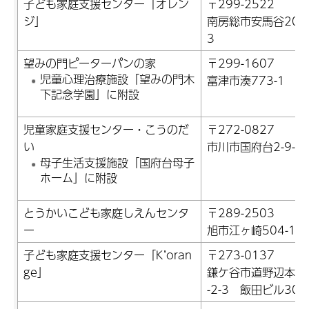
子ども家庭支援センター「オレン
〒299-2522
ジ」
南房総市安馬谷204
3
望みの門ピーターパンの家
〒299-1607
児童心理治療施設「望みの門木
富津市湊773-1
下記念学園」に附設
児童家庭支援センター・こうのだ
〒272-0827
い
市川市国府台2-9-1
母子生活支援施設「国府台母子
ホーム」に附設
とうかいこども家庭しえんセンタ
〒289-2503
ー
旭市江ヶ崎504-1
子ども家庭支援センター「K’oran
〒273-0137
ge」
鎌ケ谷市道野辺本町
-2-3 飯田ビル301