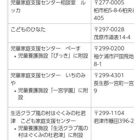
児童家庭支援センター相談室 ル
〒277-0005
ッカ
柏市柏5-8-6柏央ビ
405
こどものひなた
〒297-0028
茂原市道表14-4
児童家庭支援センター べーす
〒299-0200
児童養護施設「びっき」に附設
袖ケ浦市戸国飛地3
8-1
児童家庭支援センター いちのみ
〒299-4301
や
長生郡一宮町一宮3
児童養護施設「一宮学園」に附
9
設
生活クラブ風の村はぐくみの杜君
〒299-1104
津 こども家庭支援センター
君津市糠田396-20
児童養護施設「生活クラブ風の
村はぐくみの杜君津」に附設