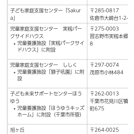
子ども家庭支援センター「Sakur
〒285-0817
a」
佐倉市大崎台1-2-5
児童家庭支援センター 実籾パー
〒275-0003
クサイドハウス
習志野市実籾本郷23
児童養護施設「実籾パークサイ
8
ドハウス」に附設
児童家庭支援センター ししく
〒297-0074
児童養護施設「獅子吼園」に附
茂原市小林484
設
子ども未来サポートセンターほう
〒262-0013
ゆう
千葉市花見川区犢橋
児童養護施設「ほうゆうキッズ
町675
ホーム」に附設（千葉市所管）
旭ヶ丘
〒264-0025