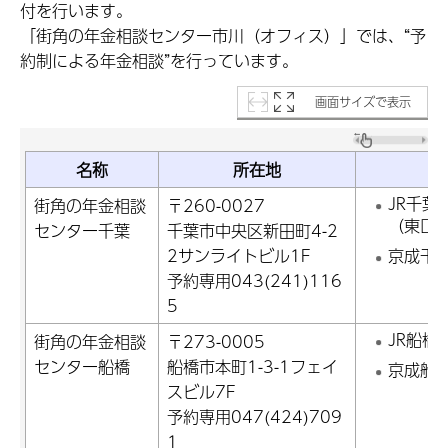
付を行います。
「街角の年金相談センター市川（オフィス）」では、“予
約制による年金相談”を行っています。
画面サイズで表示
名称
所在地
JR千葉
街角の年金相談
〒260-0027
（東口
センター千葉
千葉市中央区新田町4-2
2サンライトビル1F
京成千
予約専用043(241)116
5
JR船橋
街角の年金相談
〒273-0005
センター船橋
船橋市本町1-3-1フェイ
京成船
スビル7F
予約専用047(424)709
1