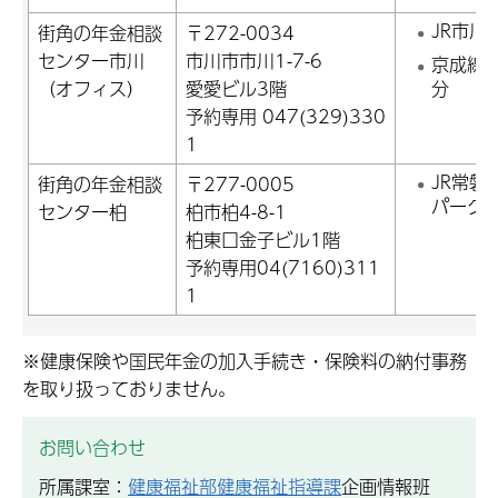
JR市川
街角の年金相談
〒272-0034
センター市川
市川市市川1-7-6
京成線
（オフィス）
愛愛ビル3階
分
予約専用 047(329)330
1
JR常
街角の年金相談
〒277-0005
パーク
センター柏
柏市柏4-8-1
柏東口金子ビル1階
予約専用04(7160)311
1
※健康保険や国民年金の加入手続き・保険料の納付事務
を取り扱っておりません。
お問い合わせ
所属課室：
健康福祉部健康福祉指導課
企画情報班