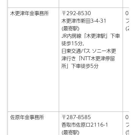
木更津年金事務所
〒292-8530
043
木更津市新田3-4-31
ファ
(最寄駅)
(22
JR内房線「木更津駅」下車
徒歩15分,
日東交通バス ソニー木更
津行き「NTT木更津停留
所」下車徒歩5分
佐原年金事務所
〒287-8585
047
香取市佐原ロ2116-1
ファ
(最寄駅)
(54