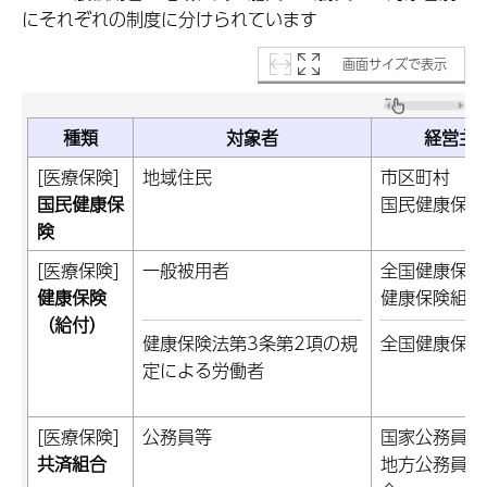
にそれぞれの制度に分けられています
画面サイズで表示
種類
対象者
経営主
[医療保険]
地域住民
市区町村
国民健康保
国民健康保険
険
[医療保険]
一般被用者
全国健康保険
健康保険
健康保険組合
（給付）
健康保険法第3条第2項の規
全国健康保険
定による労働者
[医療保険]
公務員等
国家公務員共
共済組合
地方公務員等