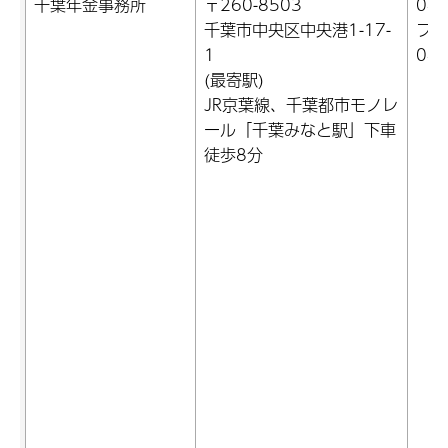
千葉年金事務所
〒260-8503
043
千葉市中央区中央港1-17-
ファ
1
043
(最寄駅)
JR京葉線、千葉都市モノレ
ール「千葉みなと駅」下車
徒歩8分