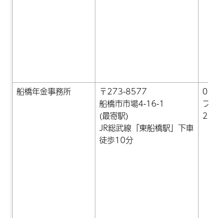
船橋年金事務所
〒273-8577
047
船橋市市場4-16-1
ファ
(最寄駅)
22)
JR総武線「東船橋駅」下車
徒歩10分