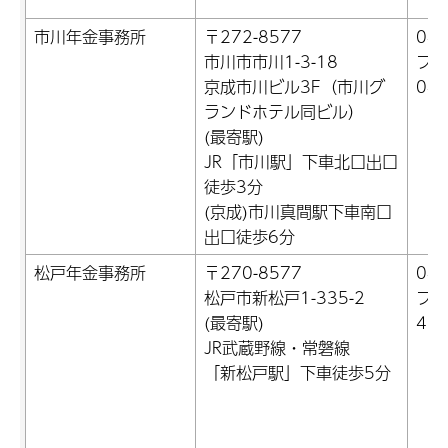
市川年金事務所
〒272-8577
047
市川市市川1-3-18
ファ
京成市川ビル3F（市川グ
04)
ランドホテル同ビル）
(最寄駅)
JR「市川駅」下車北口出口
徒歩3分
(京成)市川真間駅下車南口
出口徒歩6分
松戸年金事務所
〒270-8577
047
松戸市新松戸1-335-2
ファ
(最寄駅)
42)
JR武蔵野線・常磐線
「新松戸駅」下車徒歩5分