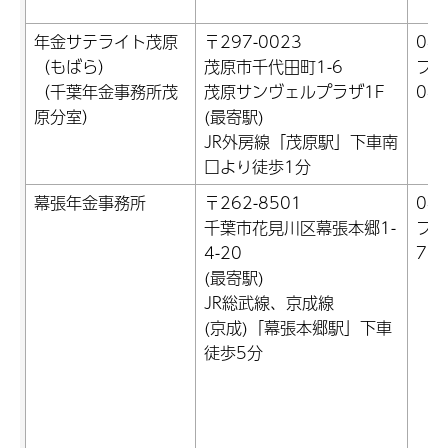
年金サテライト茂原
〒297-0023
047
（もばら）
茂原市千代田町1-6
ファ
（千葉年金事務所茂
茂原サンヴェルプラザ1F
047
原分室）
(最寄駅)
JR外房線「茂原駅」下車南
口より徒歩1分
幕張年金事務所
〒262-8501
043
千葉市花見川区幕張本郷1-
ファ
4-20
73)
(最寄駅)
JR総武線、京成線
(京成)「幕張本郷駅」下車
徒歩5分