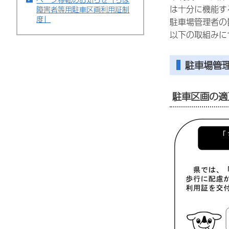
は十分に機能す
障害者等用駐車区画利用証制
度」
駐車場管理者の
以下の取組みに
駐車場管
駐車区画の適