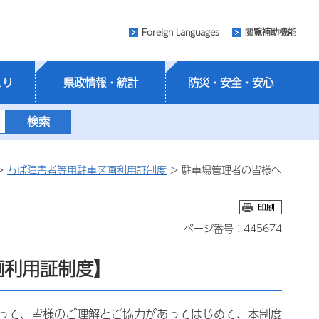
Foreign Languages
閲覧補助機能
くり
県政情報・統計
防災・安全・安心
>
ちば障害者等用駐車区画利用証制度
> 駐車場管理者の皆様へ
ページ番号：445674
画利用証制度】
って、皆様のご理解とご協力があってはじめて、本制度