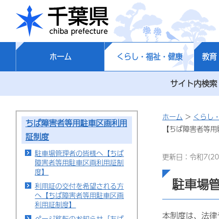
千葉県
ホーム
くらし・福祉・健康
教育
サイト内検索
ホーム
>
くらし
ちば障害者等用駐車区画利用
【ちば障害者等用
証制度
駐車場管理者の皆様へ【ちば
更新日：令和7(20
障害者等用駐車区画利用証制
度】
駐車場
利用証の交付を希望される方
へ【ちば障害者等用駐車区画
利用証制度】
本制度は、法律
ページ移転のお知らせ「ちば