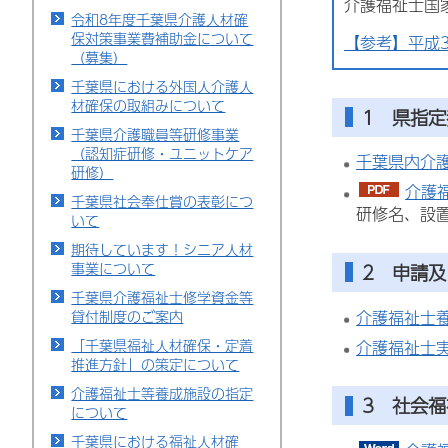
介護福祉士国
令和8年度千葉県介護人材確
保対策事業費補助金について
【参考】平成
（募集）
千葉県における外国人介護人
材確保の取組みについて
1 県指
千葉県介護職員等研修事業
（認知症研修・ユニットケア
千葉県内介
研修）
介護福
千葉県社会奉仕賞の表彰につ
研修名、設
いて
期待しています！シニア人材
事業について
2 申請
千葉県介護福祉士修学資金等
介護福祉士
貸付制度のご案内
「千葉県福祉人材確保・定着
介護福祉士
推進方針」の策定について
介護福祉士等養成施設の指定
3 社会
について
千葉県における福祉人材確