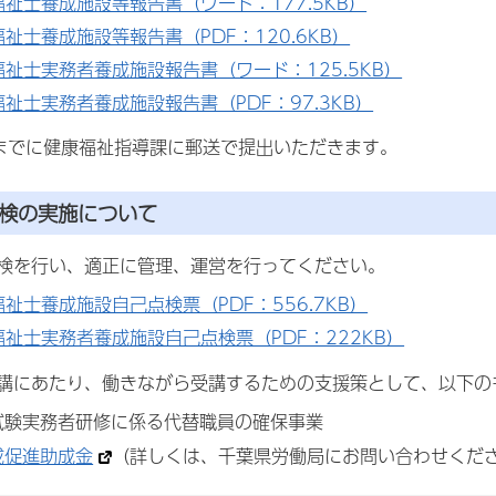
福祉士養成施設等報告書（ワード：177.5KB）
祉士養成施設等報告書（PDF：120.6KB）
福祉士実務者養成施設報告書（ワード：125.5KB）
祉士実務者養成施設報告書（PDF：97.3KB）
までに健康福祉指導課に郵送で提出いただきます。
点検の実施について
検を行い、適正に管理、運営を行ってください。
祉士養成施設自己点検票（PDF：556.7KB）
福祉士実務者養成施設自己点検票（PDF：222KB）
講にあたり、働きながら受講するための支援策として、以下の
試験実務者研修に係る代替職員の確保事業
成促進助成金
（詳しくは、千葉県労働局にお問い合わせくだ