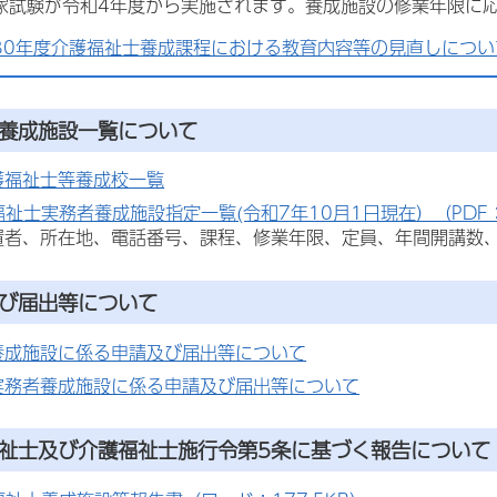
家試験が令和4年度から実施されます。養成施設の修業年限に
30年度介護福祉士養成課程における教育内容等の見直しについ
定養成施設一覧について
護福祉士等養成校一覧
祉士実務者養成施設指定一覧(令和7年10月1日現在）（PDF：7
置者、所在地、電話番号、課程、修業年限、定員、年間開講数
及び届出等について
養成施設に係る申請及び届出等について
実務者養成施設に係る申請及び届出等について
福祉士及び介護福祉士施行令第5条に基づく報告について