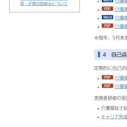
介護
保・定着の取組みについて
介護福
介護
介護福
※毎年、5月末
4 自己
定期的に自己点
介護福
介護
実務者研修の受
介護福祉士
キャリア形