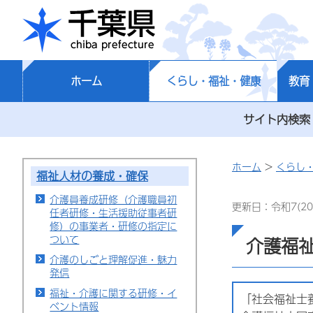
千葉県
ホーム
くらし・福祉・健康
教育
サイト内検索
ホーム
>
くらし
福祉人材の養成・確保
介護員養成研修（介護職員初
更新日：令和7(20
任者研修・生活援助従事者研
修）の事業者・研修の指定に
ついて
介護福
介護のしごと理解促進・魅力
発信
福祉・介護に関する研修・イ
「社会福祉士
ベント情報