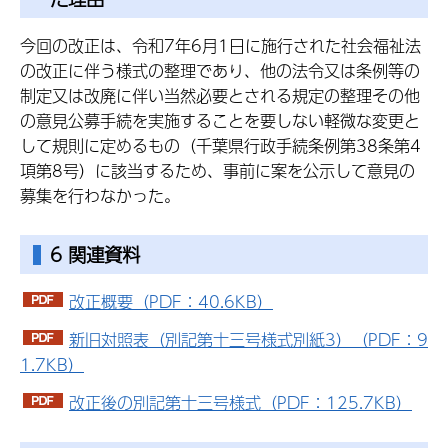
今回の改正は、令和7年6月1日に施行された社会福祉法
の改正に伴う様式の整理であり、他の法令又は条例等の
制定又は改廃に伴い当然必要とされる規定の整理その他
の意見公募手続を実施することを要しない軽微な変更と
して規則に定めるもの（千葉県行政手続条例第38条第4
項第8号）に該当するため、事前に案を公示して意見の
募集を行わなかった。
6 関連資料
改正概要（PDF：40.6KB）
新旧対照表（別記第十三号様式別紙3）（PDF：9
1.7KB）
改正後の別記第十三号様式（PDF：125.7KB）