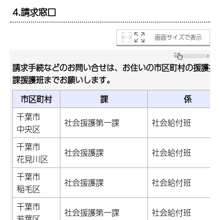
4.請求窓口
画面サイズで表示
請求手続などのお問い合せは、お住いの市区町村の援護担
課援護班までお願いします。
市区町村
課
係
千葉市
社会援護第一課
社会給付班
中央区
千葉市
社会援護課
社会給付班
花見川区
千葉市
社会援護課
社会給付班
稲毛区
千葉市
社会援護第一課
社会給付班
若葉区