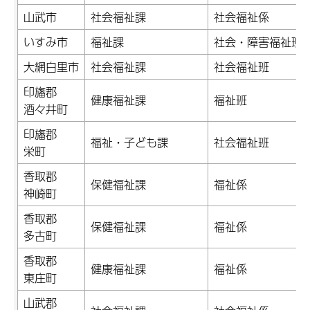
山武市
社会福祉課
社会福祉係
いすみ市
福祉課
社会・障害福祉班
大網白里市
社会福祉課
社会福祉班
印旛郡
健康福祉課
福祉班
酒々井町
印旛郡
福祉・子ども課
社会福祉班
栄町
香取郡
保健福祉課
福祉係
神崎町
香取郡
保健福祉課
福祉係
多古町
香取郡
健康福祉課
福祉係
東庄町
山武郡