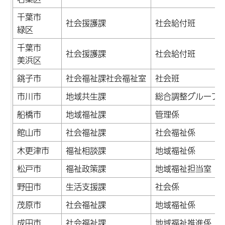
千葉市
社会援護課
社会給付班
緑区
千葉市
社会援護課
社会給付班
美浜区
銚子市
社会福祉課社会福祉室
社会班
市川市
地域共生課
総合調整グループ
船橋市
地域福祉課
管理係
館山市
社会福祉課
社会福祉係
木更津市
福祉相談課
地域福祉係
松戸市
福祉政策課
地域福祉担当室
野田市
生活支援課
社会係
茂原市
社会福祉課
地域福祉係
成田市
社会福祉課
地域福祉推進係