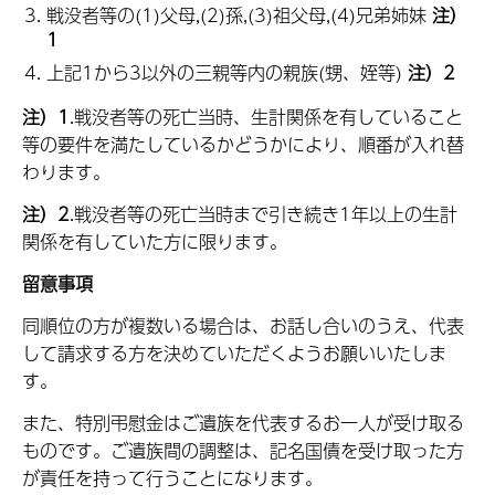
戦没者等の(1)父母,(2)孫,(3)祖父母,(4)兄弟姉妹
注）
1
上記1から3以外の三親等内の親族(甥、姪等)
注）2
注）1
.戦没者等の死亡当時、生計関係を有していること
等の要件を満たしているかどうかにより、順番が入れ替
わります。
注）2
.戦没者等の死亡当時まで引き続き1年以上の生計
関係を有していた方に限ります。
留意事項
同順位の方が複数いる場合は、お話し合いのうえ、代表
して請求する方を決めていただくようお願いいたしま
す。
また、特別弔慰金はご遺族を代表するお一人が受け取る
ものです。ご遺族間の調整は、記名国債を受け取った方
が責任を持って行うことになります。