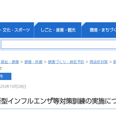
・文化・スポーツ
しごと・産業・観光
環境・まちづ
・福祉・健康
>
健康・医療
>
健康づくり・病気予防
>
感染症対策
>
て
25)年10月28日
新型インフルエンザ等対策訓練の実施に