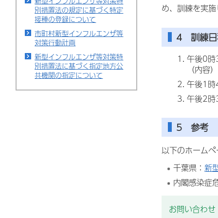
新型インフルエンザ等対策特
め、訓練を実施
別措置法の規定に基づく特定
接種の登録について
市町村新型インフルエンザ等
4 訓練日
対策行動計画
新型インフルエンザ等対策特
午後0時
別措置法に基づく指定地方公
（内容）
共機関の指定について
午後1時
午後2時
5 参考
以下のホームペ
千葉県：
新
内閣感染症
お問い合わせ