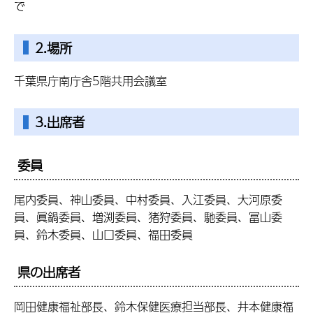
で
2.場所
千葉県庁南庁舎5階共用会議室
3.出席者
委員
尾内委員、神山委員、中村委員、入江委員、大河原委
員、眞鍋委員、増渕委員、猪狩委員、馳委員、冨山委
員、鈴木委員、山口委員、福田委員
県の出席者
岡田健康福祉部長、鈴木保健医療担当部長、井本健康福