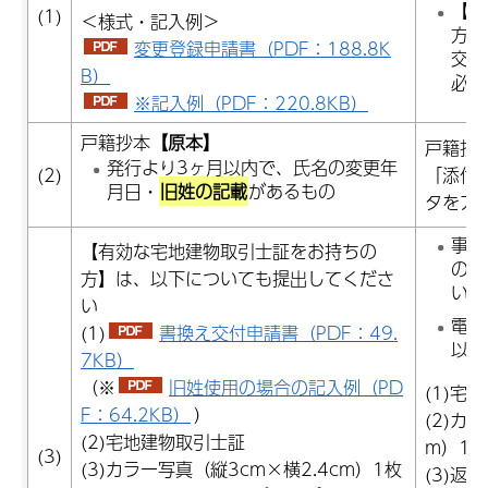
【宅
(1)
＜様式・記入例＞
方】
変更登録申請書（PDF：188.8K
交付
B）
必ず
※記入例（PDF：220.8KB）
戸籍抄本
【原本】
戸籍抄
発行より3ヶ月以内で、氏名の変更年
(2)
「添付
月日・
旧姓の記載
があるもの
タをア
事前
【有効な宅地建物取引士証をお持ちの
の変
方】は、以下についても提出してくださ
い。
い
電子
(1)
書換え交付申請書（PDF：49.
以下
7KB）
（※
旧姓使用の場合の記入例（PD
(1)宅
F：64.2KB）
）
(2)カ
(2)宅地建物取引士証
m）1枚
(3)
(3)カラー写真（縦3cm×横2.4cm）1枚
(3)返