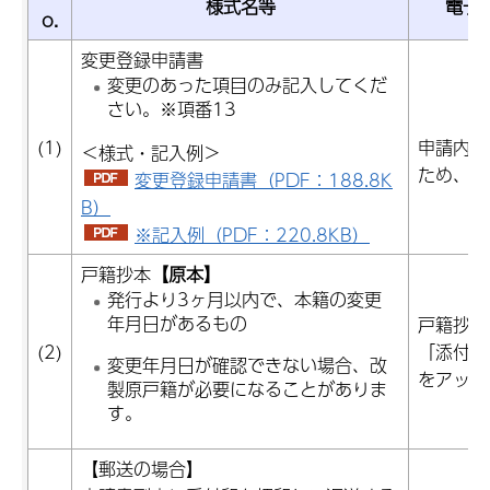
様式名等
電子
o.
変更登録申請書
変更のあった項目のみ記入してくだ
さい。※項番13
(1)
申請内容
＜様式・記入例＞
ため、様
変更登録申請書（PDF：188.8K
B）
※記入例（PDF：220.8KB）
戸籍抄本
【原本】
発行より3ヶ月以内で、本籍の変更
年月日があるもの
戸籍抄本
(2)
「添付フ
変更年月日が確認できない場合、改
をアップ
製原戸籍が必要になることがありま
す。
【郵送の場合】