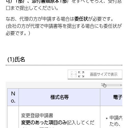
可）1部）、添付書類原本1部
）をすべてそろえ、受付窓
口まで提出してください。
なお、代理の方が申請する場合は
委任状
が必要です。
(会社の方が代理で申請書等を提出する場合にも委任状が
必要です。）
(1)氏名
画面サイズで表示
N
様式名等
電子申
o.
変更登録申請書
申請内容
変更のあった項目のみ
記入してくだ
ため、様