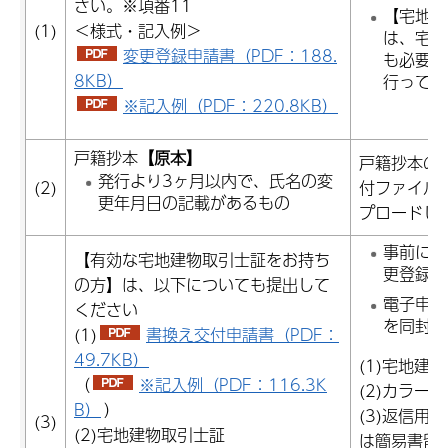
さい。※項番11
【宅地建
(1)
＜様式・記入例＞
は、宅地
変更登録申請書（PDF：188.
も必要と
8KB）
行ってく
※記入例（PDF：220.8KB）
戸籍抄本
【原本】
戸籍抄本の
発行より3ヶ月以内で、氏名の変
(2)
付ファイル
更年月日の記載があるもの
プロードし
事前に宅
【有効な宅地建物取引士証をお持ち
更登録申
の方】は、以下についても提出して
電子申請
ください
を同封し
(1)
書換え交付申請書（PDF：
49.7KB）
(1)宅地建
（
※記入例（PDF：116.3K
(2)カラー
B）
）
(3)返信用
(3)
(2)宅地建物取引士証
は簡易書留