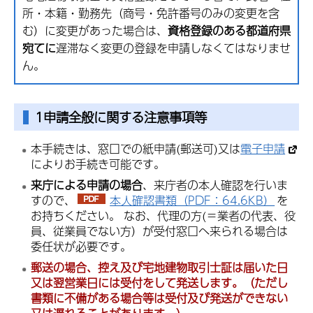
所・本籍・勤務先（商号・免許番号のみの変更を含
む）に変更があった場合は、
資格登録のある都道府県
宛てに
遅滞なく変更の登録を申請しなくてはなりませ
ん。
1申請全般に関する注意事項等
本手続きは、窓口での紙申請(郵送可)又は
電子申請
によりお手続き可能です。
来庁による申請の場合
、来庁者の本人確認を行いま
すので、
本人確認書類（PDF：64.6KB）
を
お持ちください。 なお、代理の方(＝業者の代表、役
員、従業員でない方）が受付窓口へ来られる場合は
委任状が必要です。
郵送の場合、控え及び宅地建物取引士証は届いた日
又は翌営業日には受付をして発送します。（ただし
書類に不備がある場合等は受付及び発送ができない