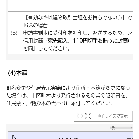
【有効な宅地建物取引士証をお持ちでない方】で
郵送の場合
(5)
申請書副本に受付印を押印し、返送するため、返
信用封筒（
宛先記入
、
110円切手を貼った封筒
）
を同封してください。
(4)本籍
町名変更や住居表示実施により住所・本籍が変更になっ
た場合は、市区町村より発行されるその旨の証明書を、
住民票・戸籍抄本の代わりに添付してください。
画面サイズで表示
N