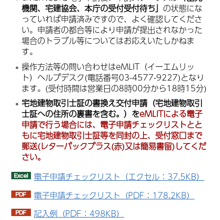
機関、宅建協会、本庁の受付受付待ち」
の状態にな
っていれば申請済みですので、よく確認してくださ
い。申請者の都合等により申請が提出されなかった
場合のトラブル等についてはお応えいたしかねま
す。
操作方法等の問い合わせはeMLIT（イーエムリッ
ト）ヘルプデスク(電話番号03-4577-9227)となり
ます。(受付時間は営業日の8時00分から18時15分)
宅地建物取引士証の書換え交付申請（宅地建物取引
士証への住所の裏書を含む。）を
eMLITによる電子
申請で行う場合には、電子申請チェックリストとと
もに宅地建物取引士証等を同封の上、受付窓口まで
郵送(レターパックプラス(赤)又は簡易書留)してくだ
さい。
電子申請チェックリスト（エクセル：37.5KB）
電子申請チェックリスト（PDF：178.2KB）
記入例（PDF：498KB）