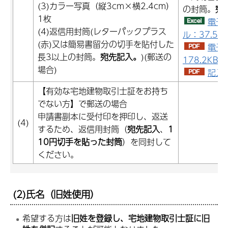
(3)カラー写真（縦3cm×横2.4cm）
の封筒。
宛
1枚
電子
(4)返信用封筒(レターパックプラス
ル：37.5K
(赤)又は簡易書留分の切手を貼付した
電子
長3以上の封筒。
宛先記入。
)(郵送の
178.2KB）
場合)
記入例
【有効な宅地建物取引士証をお持ち
でない方】で郵送の場合
申請書副本に受付印を押印し、返送
(4)
するため、返信用封筒（
宛先記入
、
1
10円切手を貼った封筒
）を同封して
ください。
(2)氏名（旧姓使用）
希望する方は
旧姓を登録し、宅地建物取引士証に旧