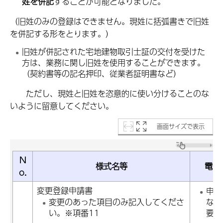
姓を併記
することが可能となりました。
（旧姓のみの登録はできません。現姓に括弧書きで旧姓
を併記する形をとります。）
旧姓が併記された宅地建物取引士証の交付を受けた
方は、業務に関し旧姓を使用することができます。
（契約書等の記名押印、従業者証明書など）
ただし
、現姓と旧姓を恣意的に使い分けることのな
いように留意してください。
画面サイズで表示
N
様式名等
電子
o.
変更登録申請書
申請
変更のあった項目のみ記入してくださ
なる
い。※項番11
要で