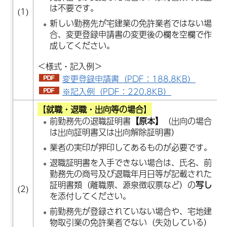
は不要です。
(1)
新しい勤務先が宅建業の免許業者ではない場
合、変更登録申請書の変更後の欄を空欄で作
成してください。
＜様式・記入例＞
変更登録申請書（PDF：188.8KB）
※記入例（PDF：220.8KB）
【
就職・退職・出向等の場合
】
前勤務先の退職証明書
【原本】
（出向の場合
は出向証明書又は出向解除証明書）
業者の実印が押印してあるものが必要です。
退職証明書を入手できない場合は、氏名、前
勤務先の商号及び退職年月日等が記載された
証明書類（離職票、源泉徴収票など）の
写し
(2)
を添付してください。
前勤務先が登録されていない場合や、宅地建
物取引業の免許業者でない（失効している）