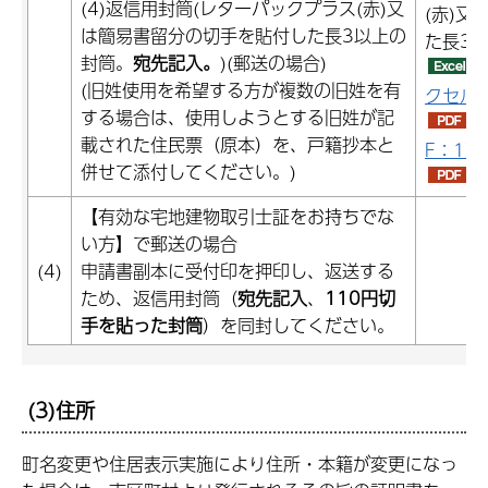
(4)返信用封筒(レターパックプラス(赤)又
(赤)
は簡易書留分の切手を貼付した長3以上の
た長3
封筒。
宛先記入。
)(郵送の場合)
(旧姓使用を希望する方が複数の旧姓を有
クセル：
する場合は、使用しようとする旧姓が記
載された住民票（原本）を、戸籍抄本と
F：178
併せて添付してください。)
【有効な宅地建物取引士証をお持ちでな
い方】で郵送の場合
(4)
申請書副本に受付印を押印し、返送する
ため、返信用封筒（
宛先記入
、
110円切
手を貼った封筒
）を同封してください。
(3)住所
町名変更や住居表示実施により住所・本籍が変更になっ