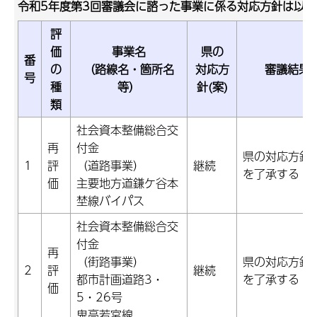
令和5年度第3回審議会に諮った事業に係る対応方針は以
評
価
事業名
県の
番
の
（路線名・箇所名
対応方
審議結果
号
種
等）
針(案)
類
社会資本整備総合交
再
付金
県の対応方針(
1
評
（道路事業）
継続
を了承する
価
主要地方道鎌ケ谷本
埜線バイパス
社会資本整備総合交
付金
再
（街路事業）
県の対応方針(
2
評
継続
都市計画道路3・
を了承する
価
5・26号
鬼高若宮線