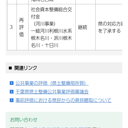
社会資本整備総合交
付金
再
（河川事業）
県の対応方針(
3
評
継続
一級河川利根川水系
を了承する
価
根木名川・派川根木
名川・十日川
関連リンク
公共事業の評価（県土整備部所管）
千葉県県土整備公共事業評価審議会
事前評価における県民からの意見聴取について
お問い合わせ