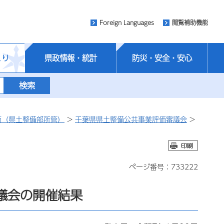
Foreign Languages
閲覧補助機能
くり
県政情報・統計
防災・安全・安心
価（県土整備部所管）
>
千葉県県土整備公共事業評価審議会
>
ページ番号：733222
議会の開催結果