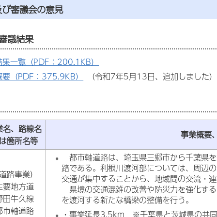
及び審議会の意見
審議結果
果一覧（PDF：200.1KB）
要（PDF：375.9KB）
（令和7年5月13日、追加しました
業名、路線名
事業概要
は箇所名等
都市軸道路は、埼玉県三郷市から千葉県を
路である。利根川渡河部については、周辺の
道路事業）
交通が集中することから、地域間の交流・連
主要地方道
県境の交通混雑の改善や防災力を強化する
野田牛久線
を渡河する新たな橋梁の整備を
行う。
都市軸道路
・事業延長3.5km ※千葉県と茨城県の共