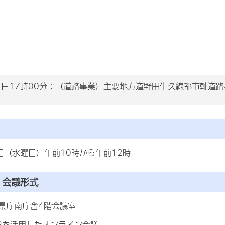
22日17時00分：（道路事業）主要地方道野田牛久線都市軸道
日（水曜日）午前10時から午前12時
・会議形式
県庁南庁舎4階会議室
Bを活用したオンライン会議