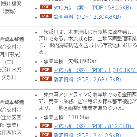
利根川橋梁
対応方針（案）（PDF：582.9KB）
（仮称）
説明資料（PDF：2,304.8KB）
矢那川は、木更津市の丘陵地に源を発し、
河川である。本流域では、土地区画整理事業
会資本整備
ら、JR内房線周辺を含む中心市街地におけ
総合交付金
る。
河川事業）
・事業延長 矢那川980m
（二）
矢那川水系
対応方針（案）（PDF：1,010.1KB
矢那川
説明資料（PDF：2,681.5KB）
東京湾アクアラインの着岸地である金田西
て、商業・業務、居住等の多様な都市機能が
会資本整備
より、土地区画整理事業を進めている。
総合交付金
・事業面積 110.8ha
（土地区画
整理事業）
対応方針（案）（PDF：812.6KB）
金田西地区
説明資料（PDF：3,410.9KB）