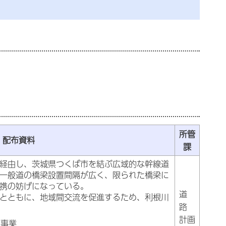
）
所管
、配布資料
課
経由し、茨城県つくば市を結ぶ広域的な幹線道
一般道の橋梁設置間隔が広く、限られた橋梁に
携の妨げになっている。
道
とともに、地域間交流を
促進するため、利根川
路
計画
同事業