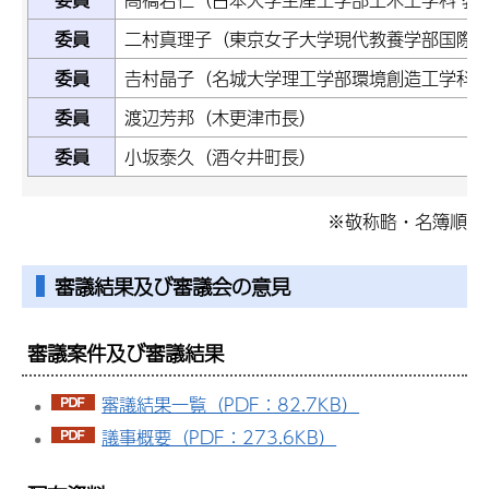
委員
二村真理子（東京女子大学現代教養学部国際社
委員
𠮷村晶子（名城大学理工学部環境創造工学科 
委員
渡辺芳邦（木更津市長）
委員
小坂泰久（酒々井町長）
※敬称略・名簿順
審議結果及び審議会の意見
審議案件及び審議結果
審議結果一覧（PDF：82.7KB）
議事概要（PDF：273.6KB）