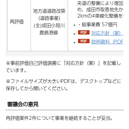
央道の整備により増加す
め、成田市取香地先から
地方道道路改築
2kmの4車線化整備を
（道路事業）
再評価
・総事業費 57億円 ・事
(主)成田小見川
鹿島港線
対応方針（案）（P
説明資料（PDF：1
※事前評価自己評価調書に「対応方針（案）」を記載し
ています。
※ファイルサイズが大きいPDFは、デスクトップなどに
保存してから開いてください。
審議会の意見
再評価案件2件について事業を継続することが妥当。