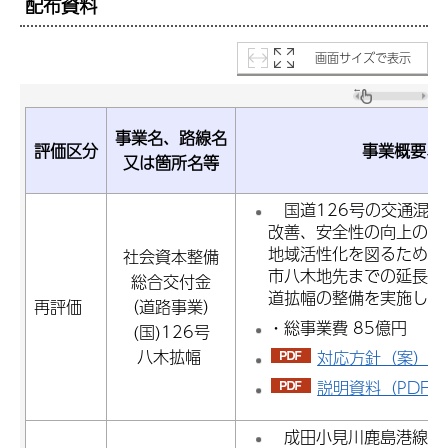
配布資料
画面サイズで表示
事業名、路線名
評価区分
事業概要、
又は箇所名等
国道126号の交通混雑
改善、安全性の向上の他
地域活性化を図るため、
社会資本整備
市八木地先までの延長5.
総合交付金
道拡幅の整備を実施し
再評価
（道路事業）
・総事業費 85億円 ・事
(国)126号
八木拡幅
対応方針（案）（P
説明資料（PDF：2
成田小見川鹿島港線は