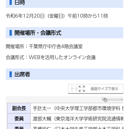
日時
令和6年12月20日（金曜日）午前10時から11時
開催場所・会議形式
開催場所：千葉県庁中庁舎4階会議室
会議形式：WEBを活用したオンライン会議
出席者
画面サイズで表示
副会長
手計太一（中央大学理工学部都市環境学科 教
委員
渡部大輔（東京海洋大学学術研究院流通情報工
委員
髙橋岩仁（日本大学生産工学部土木工学科 教