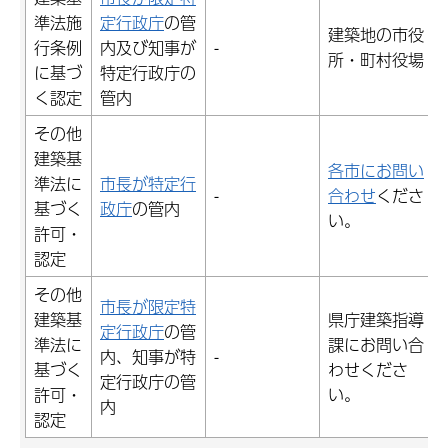
準法施
定行政庁
の管
建築地の市役
行条例
内及び知事が
-
所・町村役場
に基づ
特定行政庁の
く認定
管内
その他
建築基
各市にお問い
準法に
市長が特定行
-
合わせ
くださ
基づく
政庁
の管内
い。
許可・
認定
その他
市長が限定特
建築基
県庁建築指導
定行政庁
の管
準法に
課にお問い合
内、知事が特
-
基づく
わせくださ
定行政庁の管
許可・
い。
内
認定