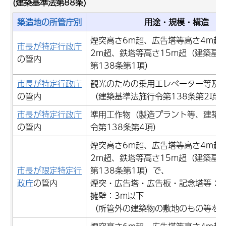
(建築基準法第88条)
築造地の所管庁別
用途・規模・構造
煙突高さ6m超、広告塔等高さ4m超
市長が特定行政庁
2m超、鉄塔等高さ15m超（建築基
の管内
第138条第1項）
市長が特定行政庁
観光のための乗用エレベーター等及
の管内
（建築基準法施行令第138条第2項）
市長が特定行政庁
準用工作物（製造プラント等、建築
の管内
令第138条第4項）
煙突高さ6m超、広告塔等高さ4m超
2m超、鉄塔等高さ15m超（建築基
市長が限定特定行
第138条第1項）で、
政庁
の管内
煙突・広告塔・広告板・記念塔等：1
擁壁：3m以下
（所管外の建築物の敷地のもの等を