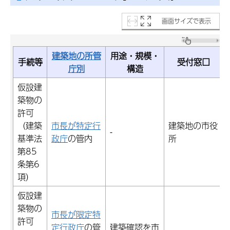
画面サイズで表示
建築地の所管
用途・規模・
手続等
受付窓口
庁別
構造
仮設建
築物の
許可
（建築
市長が特定行
建築地の市役
-
基準法
政庁
の管内
所
第85
条第6
項）
仮設建
築物の
市長が限定特
許可
定行政庁
の管
建築確認を市