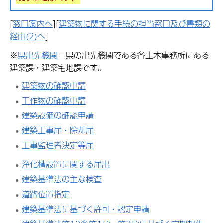
[
窓口案内へ
][
建築物に関する手続の担当窓口及び書類の
経由(2)へ
]
※
県出先機関
＝県の出先機関である各土木事務所にある
建築課・建築宅地課です。
建築物の確認申請
工作物の確認申請
建築設備の確認申請
建築工事届・除却届
工事監理者決定等届
浄化槽設置に関する届出
建築基準法の主な検査
道路位置指定
建築基準法に基づく許可・認定申請