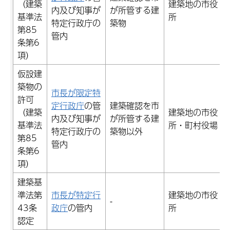
（建築
建築地の市役
内及び知事が
が所管する建
基準法
所
特定行政庁の
築物
第85
管内
条第6
項）
仮設建
築物の
市長が限定特
許可
定行政庁
の管
建築確認を市
（建築
建築地の市役
内及び知事が
が所管する建
基準法
所・町村役場
特定行政庁の
築物以外
第85
管内
条第6
項）
建築基
準法第
市長が特定行
建築地の市役
-
43条
政庁
の管内
所
認定