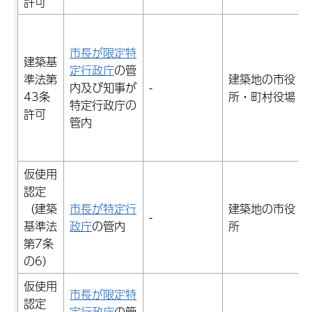
許可
市長が限定特
建築基
定行政庁
の管
準法第
建築地の市役
内及び知事が
-
43条
所・町村役場
特定行政庁の
許可
管内
仮使用
認定
（建築
市長が特定行
建築地の市役
-
-
基準法
政庁
の管内
所
第7条
の6）
仮使用
市長が限定特
認定
定行政庁
の管