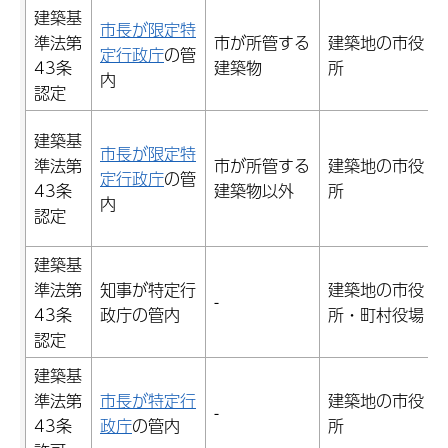
建築基
市長が限定特
準法第
市が所管する
建築地の市役
定行政庁
の管
43条
建築物
所
内
認定
建築基
市長が限定特
準法第
市が所管する
建築地の市役
定行政庁
の管
43条
建築物以外
所
内
認定
建築基
準法第
知事が特定行
建築地の市役
-
43条
政庁の管内
所・町村役場
認定
建築基
準法第
市長が特定行
建築地の市役
-
43条
政庁
の管内
所