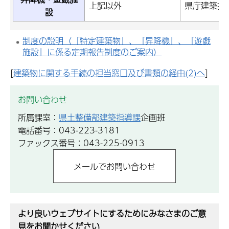
上記以外
県庁建築指
設
制度の説明（「特定建築物」、「昇降機」、「遊戯
施設」に係る定期報告制度のご案内）
[
建築物に関する手続の担当窓口及び書類の経由(2)へ
]
お問い合わせ
所属課室：
県土整備部建築指導課
企画班
電話番号：043-223-3181
ファックス番号：043-225-0913
より良いウェブサイトにするためにみなさまのご意
見をお聞かせください