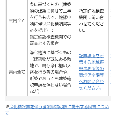
条に基づくもの（建築
物の建築に併せて工事
指定確認検査
指
を行うもので、確認申
機関に問い合
機
県内全て
請に伴い浄化槽調書等
わせてくださ
わ
※を提出）：
い。
い
指定確認検査機関での
審査とする場合
浄化槽法に基づくもの
設置場所を所
設
（建築物が既にある敷
管する地域振
管
地で、既存浄化槽の入
興事務所等の
興
県内全て
替を行う等の場合や、
環境保全課等
環
新築であっても建築確
へお問い合わ
へ
認申請を伴わない場合
せください。
せ
など）
※
浄化槽設置を伴う確認申請の際に提出する図書につい
て