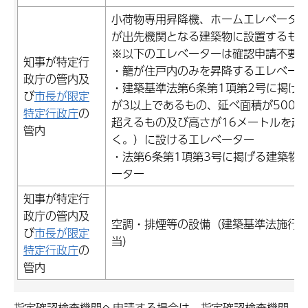
小荷物専用昇降機、ホームエレベータ
が出先機関となる建築物に設置するも
※以下のエレベーターは確認申請不要
知事が特定行
・籠が住戸内のみを昇降するエレベー
政庁の管内及
・建築基準法第6条第1項第2号に掲げ
び
市長が限定
が3以上であるもの、延べ面積が500
特定行政庁
の
超えるもの及び高さが16メートルを超
管内
く。）に設けるエレベーター
・法第6条第1項第3号に掲げる建築物
ーター
知事が特定行
政庁の管内及
空調・排煙等の設備（建築基準法施行令
び
市長が限定
当）
特定行政庁
の
管内
指定確認検査機関へ申請する場合は、指定確認検査機関