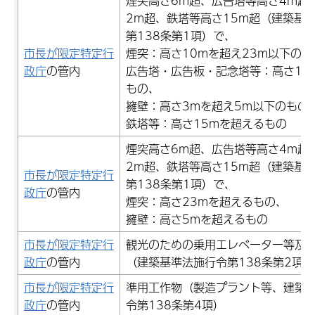
煙突高さ6m超、広告塔等高さ4m超
2m超、鉄塔等高さ15m超（建築基
第138条第1項）で、
市長が限定特定行
煙突：高さ10mを超え23m以下のも
政庁
の管内
広告塔・広告板・記念塔等：高さ10
もの、
擁壁：高さ3mを超え5m以下のもの
鉄塔等：高さ15mを超えるもの
煙突高さ6m超、広告塔等高さ4m超
2m超、鉄塔等高さ15m超（建築基
市長が限定特定行
第138条第1項）で、
政庁
の管内
煙突：高さ23mを超えるもの、
擁壁：高さ5mを超えるもの
市長が限定特定行
観光のための乗用エレベーター等及
政庁
の管内
（建築基準法施行令第138条第2項）
市長が限定特定行
準用工作物（製造プラント等、建築
政庁
の管内
令第138条第4項）