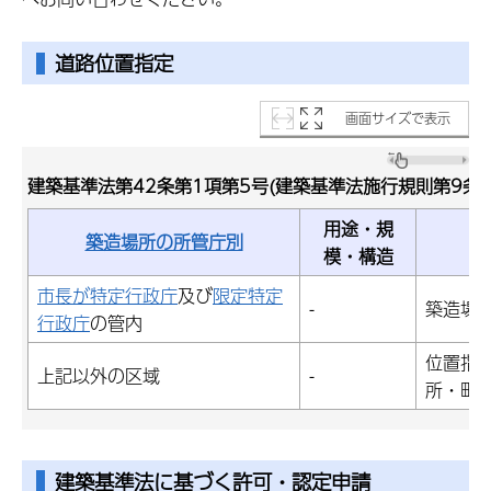
道路位置指定
画面サイズで表示
建築基準法第42条第1項第5号(建築基準法施行規則第9条)
用途・規
築造場所の所管庁別
模・構造
市長が特定行政庁
及び
限定特定
-
築造場
行政庁
の管内
位置指
上記以外の区域
-
所・町
建築基準法に基づく許可・認定申請