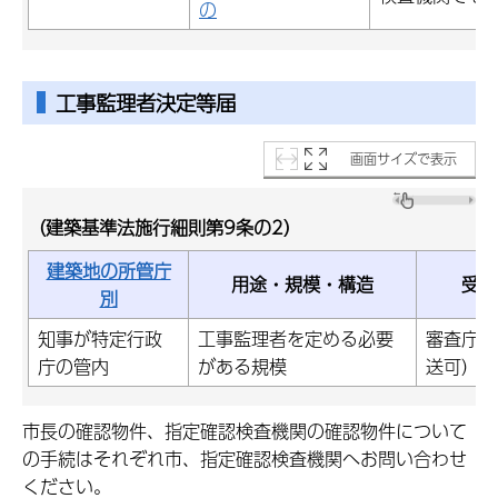
の
工事監理者決定等届
画面サイズで表示
（建築基準法施行細則第9条の2）
建築地の所管庁
用途・規模・構造
受付
別
知事が特定行政
工事監理者を定める必要
審査庁と
庁の管内
がある規模
送可）
市長の確認物件、指定確認検査機関の確認物件について
の手続はそれぞれ市、指定確認検査機関へお問い合わせ
ください。