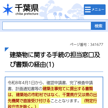
検索・メニュ
千葉県
ー
ページ番号：341677
建築物に関する手続の担当窓口及
び書類の経由(1)
令和8年4月1日から、確認申請書、完了検査申請
書、計画通知書等の
建築主事宛てに提出する書類
は、
建築地の市町村ではなく、千葉県庁又は県の出
先機関で直接受け付ける
こととなります。
（特定行
政庁市を除く。）