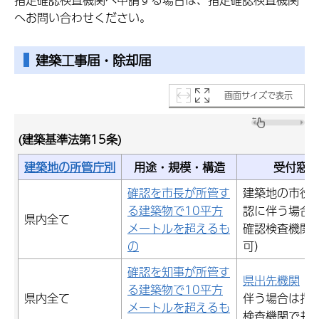
へお問い合わせください。
建築工事届・除却届
画面サイズで表示
(建築基準法第15条)
建築地の所管庁別
用途・規模・構造
受付窓口
確認を市長が所管す
建築地の市役
る建築物で10平方
認に伴う場合
県内全て
メートルを超えるも
確認検査機関
の
可）
確認を知事が所管す
県出先機関
（
る建築物で10平方
県内全て
伴う場合は指
メートルを超えるも
検査機関でも