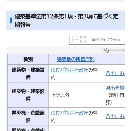
建築基準法第12条第1項・第3項に基づく定
期報告
画面サイズで表示
種別
建築地の所管庁別
建築物・建築設
市長が特定行政庁
の管
各市にお問
備
内
県出先機関
建築物・建築設
上記以外
（野田市及
備
課）
昇降機・遊戯施
市長が特定行政庁
の管
各市にお問
設
内
昇降機・遊戯施