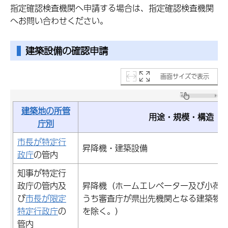
指定確認検査機関へ申請する場合は、指定確認検査機関
へお問い合わせください。
建築設備の確認申請
画面サイズで表示
建築地の所管
用途・規模・構造
庁別
市長が特定行
昇降機・建築設備
政庁
の管内
知事が特定行
政庁の管内及
昇降機（ホームエレベーター及び小荷
び
市長が限定
うち審査庁が県出先機関となる建築物
特定行政庁
の
を除く。）
管内