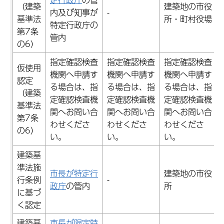
（建築
建築地の市役
内及び知事が
-
-
基準法
所・町村役場
特定行政庁の
第7条
管内
の6）
指定確認検査
指定確認検査
指定確認検査
仮使用
機関へ申請す
機関へ申請す
機関へ申請す
認定
る場合は、指
る場合は、指
る場合は、指
（建築
定確認検査機
定確認検査機
定確認検査機
基準法
関へお問い合
関へお問い合
関へお問い合
第7条
わせくださ
わせくださ
わせくださ
の6）
い。
い。
い。
建築基
準法施
市長が特定行
建築地の市役
行条例
-
-
政庁
の管内
所
に基づ
く認定
建築基
市長が限定特