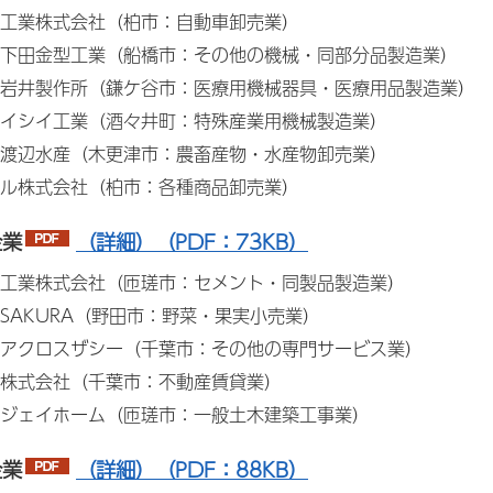
工業株式会社（柏市：自動車卸売業）
下田金型工業（船橋市：その他の機械・同部分品製造業）
岩井製作所（鎌ケ谷市：医療用機械器具・医療用品製造業）
イシイ工業（酒々井町：特殊産業用機械製造業）
渡辺水産（木更津市：農畜産物・水産物卸売業）
ル株式会社（柏市：各種商品卸売業）
企業
（詳細）（PDF：73KB）
工業株式会社（匝瑳市：セメント・同製品製造業）
SAKURA（野田市：野菜・果実小売業）
アクロスザシー（千葉市：その他の専門サービス業）
株式会社（千葉市：不動産賃貸業）
ジェイホーム（匝瑳市：一般土木建築工事業）
企業
（詳細）（PDF：88KB）