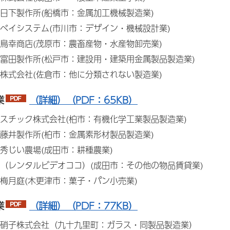
日下製作所(船橋市：金属加工機械製造業)
ベイシステム(市川市：デザイン・機械設計業)
鳥幸商店(茂原市：農畜産物・水産物卸売業)
富田製作所(松戸市：建設用・建築用金属製品製造業)
株式会社(佐倉市：他に分類されない製造業)
業
（詳細）（PDF：65KB）
スチック株式会社(柏市：有機化学工業製品製造業)
藤井製作所(柏市：金属素形材製品製造業)
秀じい農場(成田市：耕種農業)
（レンタルビデオココ）(成田市：その他の物品賃貸業)
梅月庭(木更津市：菓子・パン小売業)
業
（詳細）（PDF：77KB）
硝子株式会社（九十九里町：ガラス・同製品製造業）