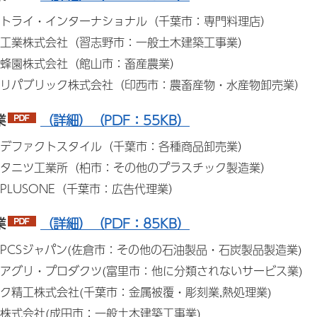
トライ・インターナショナル（千葉市：専門料理店）
工業株式会社（習志野市：一般土木建築工事業）
蜂園株式会社（館山市：畜産農業）
リパブリック株式会社（印西市：農畜産物・水産物卸売業）
業
（詳細）（PDF：55KB）
デファクトスタイル（千葉市：各種商品卸売業）
タニツ工業所（柏市：その他のプラスチック製造業）
PLUSONE（千葉市：広告代理業）
業
（詳細）（PDF：85KB）
PCSジャパン(佐倉市：その他の石油製品・石炭製品製造業)
アグリ・プロダクツ(富里市：他に分類されないサービス業)
ク精工株式会社(千葉市：金属被覆・彫刻業,熱処理業)
株式会社(成田市：一般土木建築工事業)