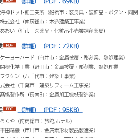
業
（詳細）（PDF：69KB）
海神ドット釦工業所（船橋市：装身具・装飾品・ボタン・同関
株式会社（南房総市：木造建築工事業）
あおい（柏市：医薬品・化粧品小売業調剤薬局）
業
（詳細）（PDF：72KB）
ケーヨーハード（白井市：金属被覆・彫刻業、熱処理業）
関根化学工業（野田市：金属被覆・彫刻業、熱処理業
フクケン（八千代市：建築工事業）
式会社（千葉市：建築リフォーム工事業）
髙橋製作所（長南町：金属加工機械製造業）
業
（詳細）（PDF：95KB）
ろくや（南房総市：旅館,ホテル）
平田精機（市川市：金属素形材製品製造業）