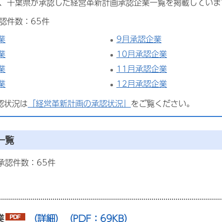
に、千葉県が承認した経営革新計画承認企業一覧を掲載していま
認件数：65件
業
9月承認企業
業
10月承認企業
業
11月承認企業
業
12月承認企業
認状況は
「経営革新計画の承認状況」
をご覧ください。
一覧
承認件数：65件
業
（詳細）（PDF：69KB）