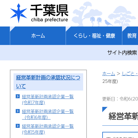
千葉県
ホーム
くらし・福祉・健康
教育
サイト内検索
ホーム
>
しごと
経営革新計画の承認状況につ
25年度)
いて
経営革新計画承認企業一覧
更新日：令和6(20
(令和7年度)
経営革新計画承認企業一覧
経営革新
（令和6年度）
経営革新計画承認企業一覧
(令和5年度)