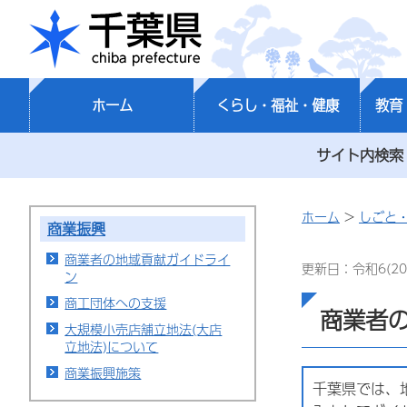
千葉県
ホーム
くらし・福祉・健康
教育
サイト内検索
ホーム
>
しごと
商業振興
商業者の地域貢献ガイドライ
更新日：令和6(20
ン
商工団体への支援
商業者
大規模小売店舗立地法(大店
立地法)について
商業振興施策
千葉県では、