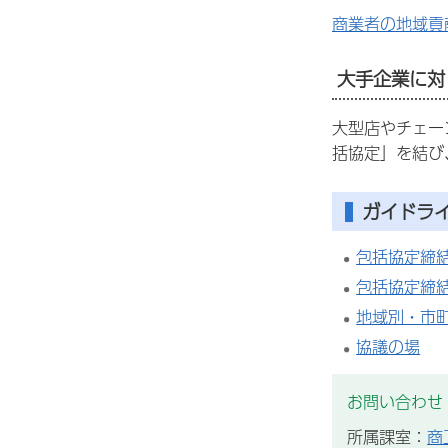
商業者の地域貢
大手企業に対
大型店やチェー
括協定」を結び
ガイドラ
包括協定締
包括協定締
地域別・市
協議の場
お問い合わせ
所属課室：
商