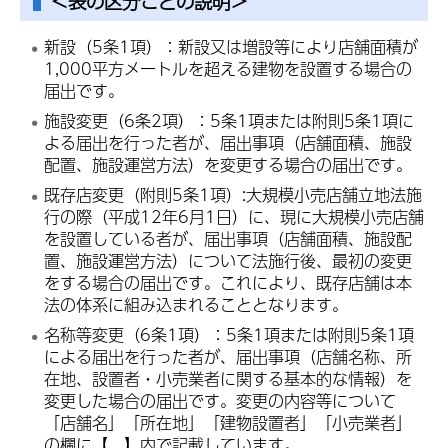
＜表の区分ごとの説明＞
新設（5条1項）：新設又は増設等により店舗面積が
1,000平方メートルを超える建物を設置する場合の
届出です。
施設変更（6条2項）：5条1項または附則5条1項に
よる届出を行った者が、届出事項（店舗面積、施設
配置、施設運営方法）を変更する場合の届出です。
既存店変更（附則5条1項）:大規模小売店舗立地法施
行の際（平成12年6月1日）に、現に大規模小売店舗
を設置している者が、届出事項（店舗面積、施設配
置、施設運営方法）について法施行後、最初の変更
をする場合の届出です。これにより、既存店舗は本
法の体系に組み込まれることとなります。
名称等変更（6条1項）：5条1項または附則5条1項
による届出を行った者が、届出事項（店舗名称、所
在地、設置者・小売業者に関する基本的な情報）を
変更した場合の届出です。変更の内容等について
「店舗名」「所在地」「建物設置者」「小売業者」
の欄に【 】内で記載しています。