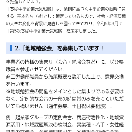
を推進しています。
「ちば中小企業元気戦略」は、条例に基づく中小企業の振興に関
する 基本的な 方針として策定しているもので、社会・経済環境
の大きな変化を背景に見直しを図ってきており、令和5年3月に
「第5次ちば中小企業元気戦略」を策定しました。
2.「地域勉強会」を募集しています！
事業者の皆様の集まり（会合・勉強会など）に、ぜひ県
職員を参加させてください。
商工労働部職員から施策概要を説明した上で、意見交換
を行います。
※地域勉強会の開催をメインとした集まりである必要は
なく、定例的な会合の一部の時間帯のみを充てていただ
いても構いません（通年募集、土日祝は要相談）。
例：起業家グループの定例会合、商店街活性化・地域資
源活用・地域課題解決の検討会、異業種・若手・女性経
営者の交流会、金融機関取引先・各種組合の勉強会等